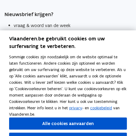
Nieuwsbrief krijgen?
vraag & woord van de week
wekelijks in je mailbox
Vlaanderen.be gebruikt cookies om uw
Schrijf je in
surfervaring te verbeteren.
Thema's
Sommige cookies zijn noodzakelijk om de website optimaal te
laten functioneren. Andere cookies zijn optioneel en worden
Taaladviezen
gebruikt om uw surfervaring op deze website te verbeteren. Als u
op 'Alle cookies aanvaarden' klikt, aanvaardt u ook de optionele
Spellingregels
cookies. Wilt u liever zelf kiezen welke cookies u aanvaardt? Klik
op 'Cookievoorkeuren beheren'. U kunt uw cookievoorkeuren op elk
Tips voor duidelijke taal
moment aanpassen door onderaan de webpagina op
Bekijk ook
Cookievoorkeuren te klikken. Hier kunt u ook uw toestemming
intrekken. Meer info leest u in het
privacy
- en
cookiebeleid
van
Spellingtests
Vlaanderen.be.
Alle cookies aanvaarden
Boek- en webwijzer