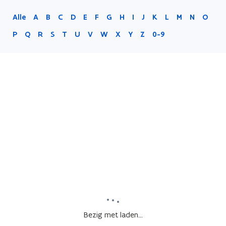
Alle
A
B
C
D
E
F
G
H
I
J
K
L
M
N
O
P
Q
R
S
T
U
V
W
X
Y
Z
0-9
Bezig met laden...