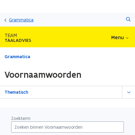
Overslaan
Zoeken
en
Grammatica
naar
de
TEAM
Menu
inhoud
TAALADVIES
gaan
Gedaan
Grammatica
met
laden.
Voornaamwoorden
U
bevindt
zich
Thematisch
op:
Voornaamwoorden
Zoekterm