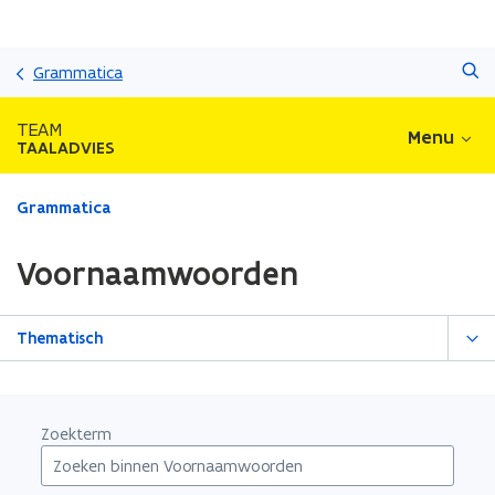
Overslaan
Zoeken
en
Grammatica
naar
de
TEAM
Menu
inhoud
TAALADVIES
gaan
Gedaan
Grammatica
met
laden.
Voornaamwoorden
U
bevindt
zich
Thematisch
op:
Voornaamwoorden
Zoekterm