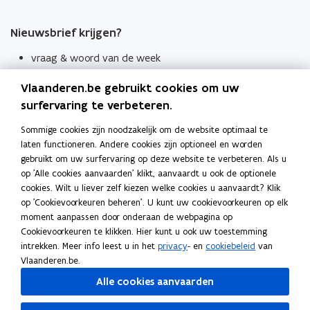
Nieuwsbrief krijgen?
vraag & woord van de week
wekelijks in je mailbox
Vlaanderen.be gebruikt cookies om uw
Schrijf je in
surfervaring te verbeteren.
Thema's
Sommige cookies zijn noodzakelijk om de website optimaal te
laten functioneren. Andere cookies zijn optioneel en worden
Taaladviezen
gebruikt om uw surfervaring op deze website te verbeteren. Als u
op 'Alle cookies aanvaarden' klikt, aanvaardt u ook de optionele
Spellingregels
cookies. Wilt u liever zelf kiezen welke cookies u aanvaardt? Klik
op 'Cookievoorkeuren beheren'. U kunt uw cookievoorkeuren op elk
Tips voor duidelijke taal
moment aanpassen door onderaan de webpagina op
Bekijk ook
Cookievoorkeuren te klikken. Hier kunt u ook uw toestemming
intrekken. Meer info leest u in het
privacy
- en
cookiebeleid
van
Spellingtests
Vlaanderen.be.
Alle cookies aanvaarden
Boek- en webwijzer