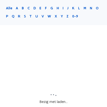
Alle
A
B
C
D
E
F
G
H
I
J
K
L
M
N
O
P
Q
R
S
T
U
V
W
X
Y
Z
0-9
Bezig met laden...