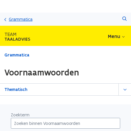
Overslaan
Zoeken
en
Grammatica
naar
de
TEAM
Menu
inhoud
TAALADVIES
gaan
Gedaan
Grammatica
met
laden.
Voornaamwoorden
U
bevindt
zich
Thematisch
op:
Voornaamwoorden
Zoekterm