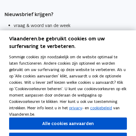
Nieuwsbrief krijgen?
vraag & woord van de week
wekelijks in je mailbox
Vlaanderen.be gebruikt cookies om uw
Schrijf je in
surfervaring te verbeteren.
Thema's
Sommige cookies zijn noodzakelijk om de website optimaal te
laten functioneren. Andere cookies zijn optioneel en worden
Taaladviezen
gebruikt om uw surfervaring op deze website te verbeteren. Als u
op 'Alle cookies aanvaarden' klikt, aanvaardt u ook de optionele
Spellingregels
cookies. Wilt u liever zelf kiezen welke cookies u aanvaardt? Klik
op 'Cookievoorkeuren beheren'. U kunt uw cookievoorkeuren op elk
Tips voor duidelijke taal
moment aanpassen door onderaan de webpagina op
Bekijk ook
Cookievoorkeuren te klikken. Hier kunt u ook uw toestemming
intrekken. Meer info leest u in het
privacy
- en
cookiebeleid
van
Spellingtests
Vlaanderen.be.
Alle cookies aanvaarden
Boek- en webwijzer