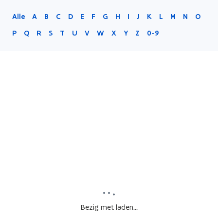
Alle
A
B
C
D
E
F
G
H
I
J
K
L
M
N
O
P
Q
R
S
T
U
V
W
X
Y
Z
0-9
Bezig met laden...