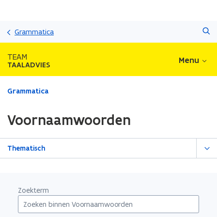
Overslaan
Zoeken
en
Grammatica
naar
de
TEAM
Menu
inhoud
TAALADVIES
gaan
Gedaan
Grammatica
met
laden.
Voornaamwoorden
U
bevindt
zich
Thematisch
op:
Voornaamwoorden
Zoekterm