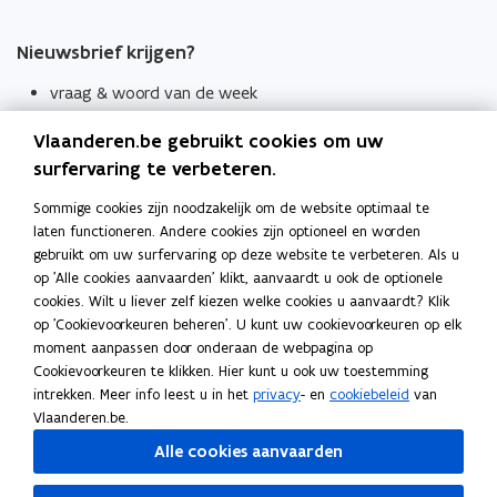
Nieuwsbrief krijgen?
vraag & woord van de week
wekelijks in je mailbox
Vlaanderen.be gebruikt cookies om uw
Schrijf je in
surfervaring te verbeteren.
Thema's
Sommige cookies zijn noodzakelijk om de website optimaal te
laten functioneren. Andere cookies zijn optioneel en worden
Taaladviezen
gebruikt om uw surfervaring op deze website te verbeteren. Als u
op 'Alle cookies aanvaarden' klikt, aanvaardt u ook de optionele
Spellingregels
cookies. Wilt u liever zelf kiezen welke cookies u aanvaardt? Klik
op 'Cookievoorkeuren beheren'. U kunt uw cookievoorkeuren op elk
Tips voor duidelijke taal
moment aanpassen door onderaan de webpagina op
Bekijk ook
Cookievoorkeuren te klikken. Hier kunt u ook uw toestemming
intrekken. Meer info leest u in het
privacy
- en
cookiebeleid
van
Spellingtests
Vlaanderen.be.
Alle cookies aanvaarden
Boek- en webwijzer