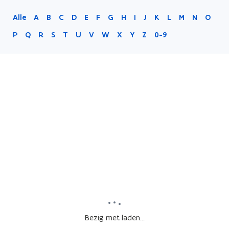
Alle
A
B
C
D
E
F
G
H
I
J
K
L
M
N
O
P
Q
R
S
T
U
V
W
X
Y
Z
0-9
Bezig met laden...