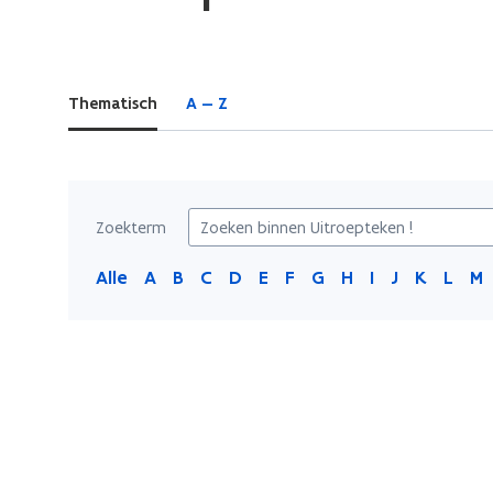
bevindt
zich
op:
Thematisch
A — Z
Uitroepteken
!
Zoekterm
Alle
A
B
C
D
E
F
G
H
I
J
K
L
M