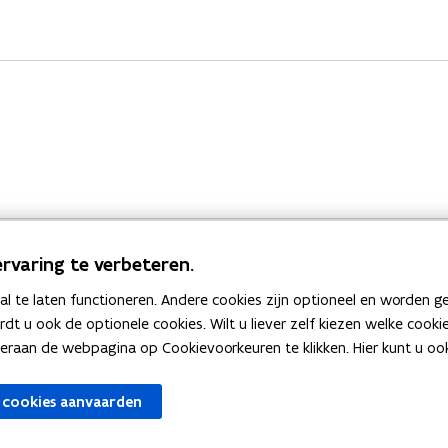
rvaring te verbeteren.
 te laten functioneren. Andere cookies zijn optioneel en worden g
Bekijk ook
ardt u ook de optionele cookies. Wilt u liever zelf kiezen welke cook
an de webpagina op Cookievoorkeuren te klikken. Hier kunt u ook 
zen
Spellingtests
 cookies aanvaarden
gels
Boek- en webwijzer