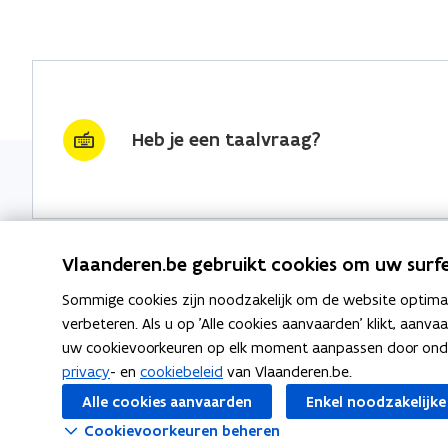
Heb je een taalvraag?
Vlaanderen.be gebruikt cookies om uw surfe
Sommige cookies zijn noodzakelijk om de website optimaal
Nieuwsbrief krijgen?
Thema's
verbeteren. Als u op 'Alle cookies aanvaarden' klikt, aanva
uw cookievoorkeuren op elk moment aanpassen door ondera
vraag & woord van de week
Taaladvie
privacy
- en
cookiebeleid
van Vlaanderen.be.
wekelijks in je mailbox
Alle cookies aanvaarden
Enkel noodzakelijke
Spellingre
Schrijf je in
Cookievoorkeuren beheren