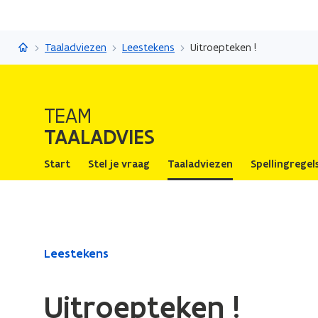
Taaladvies
Taaladviezen
Leestekens
Uitroepteken !
TEAM
TAALADVIES
Start
Stel je vraag
Taaladviezen
Spellingregel
Gedaan
Leestekens
met
laden.
Uitroepteken !
U