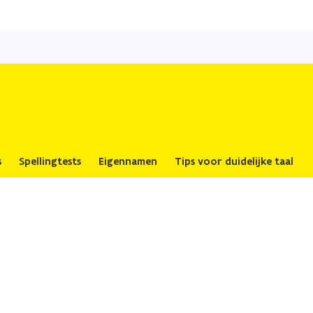
Overslaan
en
naar
de
inhoud
gaan
s
Spellingtests
Eigennamen
Tips voor duidelijke taal