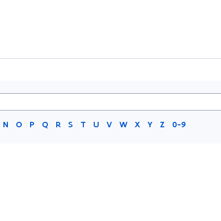
N
O
P
Q
R
S
T
U
V
W
X
Y
Z
0-9