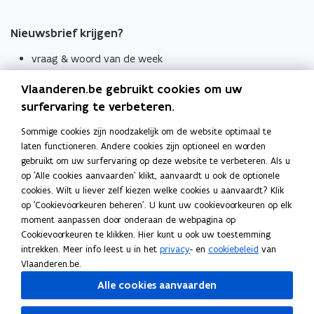
Nieuwsbrief krijgen?
vraag & woord van de week
wekelijks in je mailbox
Vlaanderen.be gebruikt cookies om uw
Schrijf je in
surfervaring te verbeteren.
Thema's
Sommige cookies zijn noodzakelijk om de website optimaal te
laten functioneren. Andere cookies zijn optioneel en worden
Taaladviezen
gebruikt om uw surfervaring op deze website te verbeteren. Als u
op 'Alle cookies aanvaarden' klikt, aanvaardt u ook de optionele
Spellingregels
cookies. Wilt u liever zelf kiezen welke cookies u aanvaardt? Klik
op 'Cookievoorkeuren beheren'. U kunt uw cookievoorkeuren op elk
Tips voor duidelijke taal
moment aanpassen door onderaan de webpagina op
Bekijk ook
Cookievoorkeuren te klikken. Hier kunt u ook uw toestemming
intrekken. Meer info leest u in het
privacy
- en
cookiebeleid
van
Spellingtests
Vlaanderen.be.
Alle cookies aanvaarden
Boek- en webwijzer