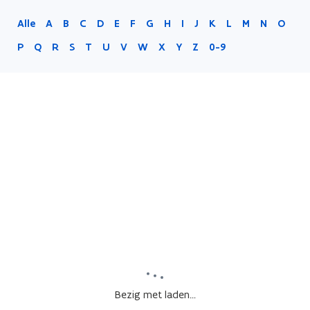
Alle
A
B
C
D
E
F
G
H
I
J
K
L
M
N
O
P
Q
R
S
T
U
V
W
X
Y
Z
0-9
Bezig met laden...