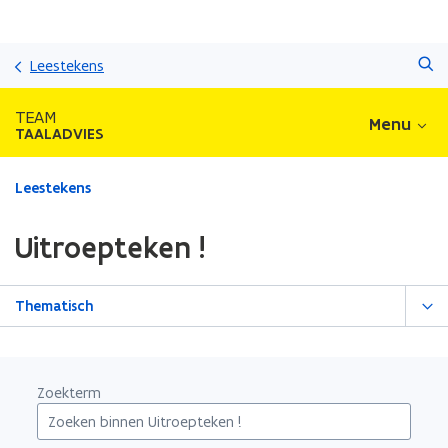
Overslaan
Zoeken
en
Leestekens
naar
de
TEAM
Menu
inhoud
TAALADVIES
gaan
Gedaan
Leestekens
met
laden.
Uitroepteken !
U
bevindt
zich
Thematisch
op:
Uitroepteken
!
Zoekterm