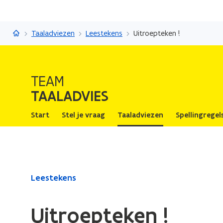
Taaladvies
Taaladviezen
Leestekens
Uitroepteken !
TEAM
TAALADVIES
Start
Stel je vraag
Taaladviezen
Spellingregel
Gedaan
Leestekens
met
laden.
Uitroepteken !
U