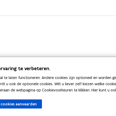
rvaring te verbeteren.
 te laten functioneren. Andere cookies zijn optioneel en worden g
Bekijk ook
ardt u ook de optionele cookies. Wilt u liever zelf kiezen welke cook
an de webpagina op Cookievoorkeuren te klikken. Hier kunt u ook 
zen
Spellingtests
 cookies aanvaarden
gels
Boek- en webwijzer