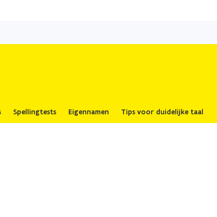
Overslaan
en
naar
de
inhoud
gaan
s
Spellingtests
Eigennamen
Tips voor duidelijke taal