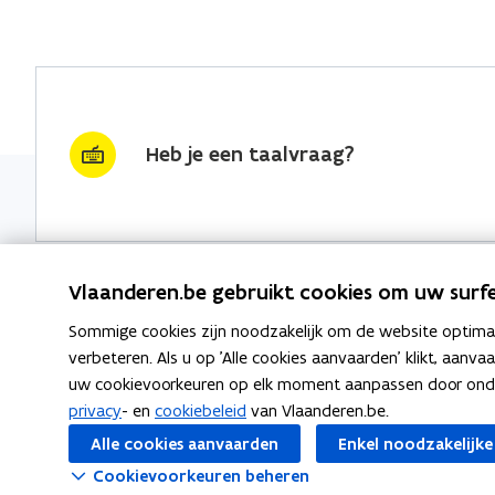
Heb je een taalvraag?
Vlaanderen.be gebruikt cookies om uw surfe
Sommige cookies zijn noodzakelijk om de website optimaal
Nieuwsbrief krijgen?
Thema's
verbeteren. Als u op 'Alle cookies aanvaarden' klikt, aanva
uw cookievoorkeuren op elk moment aanpassen door ondera
vraag & woord van de week
Taaladvie
privacy
- en
cookiebeleid
van Vlaanderen.be.
wekelijks in je mailbox
Alle cookies aanvaarden
Enkel noodzakelijke
Spellingre
Schrijf je in
Cookievoorkeuren beheren