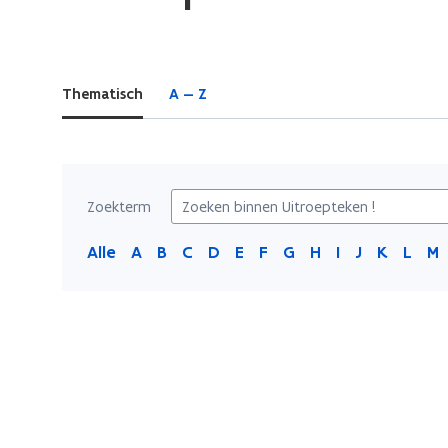
bevindt
zich
op:
Thematisch
A — Z
Uitroepteken
!
Zoekterm
Alle
A
B
C
D
E
F
G
H
I
J
K
L
M