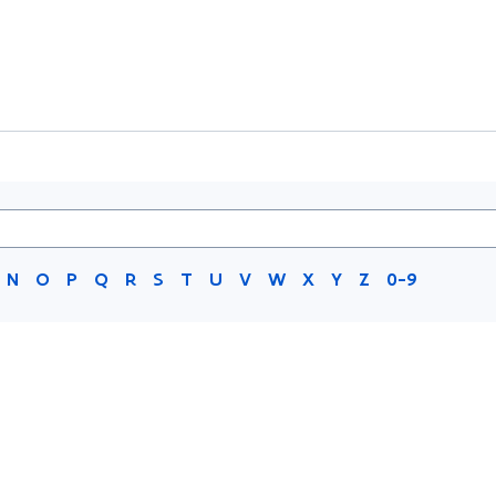
N
O
P
Q
R
S
T
U
V
W
X
Y
Z
0-9