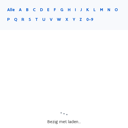
Alle
A
B
C
D
E
F
G
H
I
J
K
L
M
N
O
P
Q
R
S
T
U
V
W
X
Y
Z
0-9
Bezig met laden...