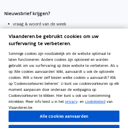
Nieuwsbrief krijgen?
vraag & woord van de week
wekelijks in je mailbox
Vlaanderen.be gebruikt cookies om uw
Schrijf je in
surfervaring te verbeteren.
Thema's
Sommige cookies zijn noodzakelijk om de website optimaal te
laten functioneren. Andere cookies zijn optioneel en worden
Taaladviezen
gebruikt om uw surfervaring op deze website te verbeteren. Als u
op 'Alle cookies aanvaarden' klikt, aanvaardt u ook de optionele
Spellingregels
cookies. Wilt u liever zelf kiezen welke cookies u aanvaardt? Klik
op 'Cookievoorkeuren beheren'. U kunt uw cookievoorkeuren op elk
Tips voor duidelijke taal
moment aanpassen door onderaan de webpagina op
Bekijk ook
Cookievoorkeuren te klikken. Hier kunt u ook uw toestemming
intrekken. Meer info leest u in het
privacy
- en
cookiebeleid
van
Spellingtests
Vlaanderen.be.
Alle cookies aanvaarden
Boek- en webwijzer