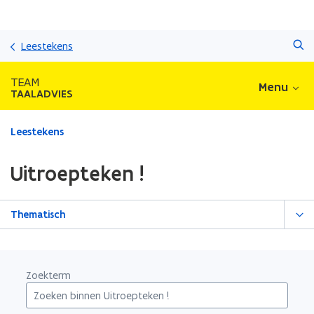
Overslaan
Zoeken
en
Leestekens
naar
de
TEAM
Menu
inhoud
TAALADVIES
gaan
Gedaan
Leestekens
met
laden.
Uitroepteken !
U
bevindt
zich
Thematisch
op:
Uitroepteken
!
Zoekterm