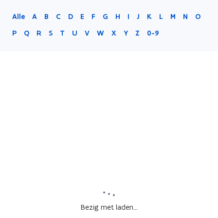
Alle
A
B
C
D
E
F
G
H
I
J
K
L
M
N
O
P
Q
R
S
T
U
V
W
X
Y
Z
0-9
Bezig met laden...