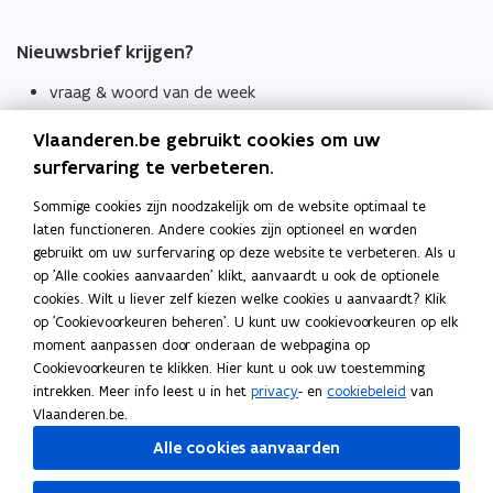
Nieuwsbrief krijgen?
vraag & woord van de week
wekelijks in je mailbox
Vlaanderen.be gebruikt cookies om uw
Schrijf je in
surfervaring te verbeteren.
Thema's
Sommige cookies zijn noodzakelijk om de website optimaal te
laten functioneren. Andere cookies zijn optioneel en worden
Taaladviezen
gebruikt om uw surfervaring op deze website te verbeteren. Als u
op 'Alle cookies aanvaarden' klikt, aanvaardt u ook de optionele
Spellingregels
cookies. Wilt u liever zelf kiezen welke cookies u aanvaardt? Klik
op 'Cookievoorkeuren beheren'. U kunt uw cookievoorkeuren op elk
Tips voor duidelijke taal
moment aanpassen door onderaan de webpagina op
Bekijk ook
Cookievoorkeuren te klikken. Hier kunt u ook uw toestemming
intrekken. Meer info leest u in het
privacy
- en
cookiebeleid
van
Spellingtests
Vlaanderen.be.
Alle cookies aanvaarden
Boek- en webwijzer