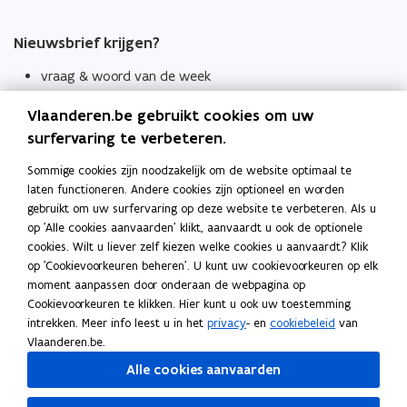
Nieuwsbrief krijgen?
vraag & woord van de week
wekelijks in je mailbox
Vlaanderen.be gebruikt cookies om uw
Schrijf je in
surfervaring te verbeteren.
Thema's
Sommige cookies zijn noodzakelijk om de website optimaal te
laten functioneren. Andere cookies zijn optioneel en worden
Taaladviezen
gebruikt om uw surfervaring op deze website te verbeteren. Als u
op 'Alle cookies aanvaarden' klikt, aanvaardt u ook de optionele
Spellingregels
cookies. Wilt u liever zelf kiezen welke cookies u aanvaardt? Klik
op 'Cookievoorkeuren beheren'. U kunt uw cookievoorkeuren op elk
Tips voor duidelijke taal
moment aanpassen door onderaan de webpagina op
Bekijk ook
Cookievoorkeuren te klikken. Hier kunt u ook uw toestemming
intrekken. Meer info leest u in het
privacy
- en
cookiebeleid
van
Spellingtests
Vlaanderen.be.
Alle cookies aanvaarden
Boek- en webwijzer