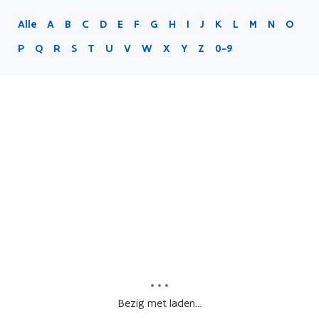
Alle
A
B
C
D
E
F
G
H
I
J
K
L
M
N
O
P
Q
R
S
T
U
V
W
X
Y
Z
0-9
Bezig met laden...