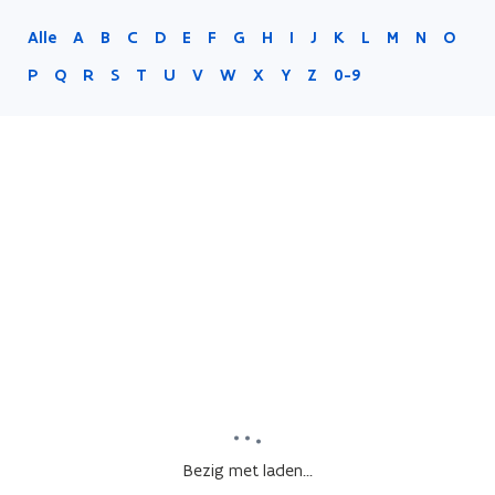
Alle
A
B
C
D
E
F
G
H
I
J
K
L
M
N
O
P
Q
R
S
T
U
V
W
X
Y
Z
0-9
Bezig met laden...