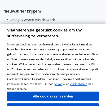
Nieuwsbrief krijgen?
vraag & woord van de week
wekelijks in je mailbox
Vlaanderen.be gebruikt cookies om uw
Schrijf je in
surfervaring te verbeteren.
Thema's
Sommige cookies zijn noodzakelijk om de website optimaal te
laten functioneren. Andere cookies zijn optioneel en worden
Taaladviezen
gebruikt om uw surfervaring op deze website te verbeteren. Als u
op 'Alle cookies aanvaarden' klikt, aanvaardt u ook de optionele
Spellingregels
cookies. Wilt u liever zelf kiezen welke cookies u aanvaardt? Klik
op 'Cookievoorkeuren beheren'. U kunt uw cookievoorkeuren op elk
Tips voor duidelijke taal
moment aanpassen door onderaan de webpagina op
Bekijk ook
Cookievoorkeuren te klikken. Hier kunt u ook uw toestemming
intrekken. Meer info leest u in het
privacy
- en
cookiebeleid
van
Spellingtests
Vlaanderen.be.
Alle cookies aanvaarden
Boek- en webwijzer