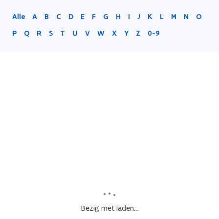
Alle
A
B
C
D
E
F
G
H
I
J
K
L
M
N
O
P
Q
R
S
T
U
V
W
X
Y
Z
0-9
Bezig met laden...