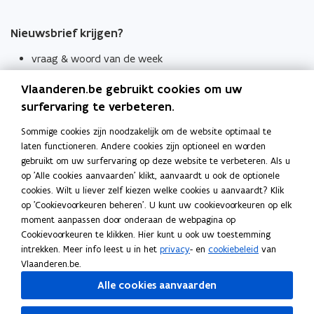
Nieuwsbrief krijgen?
vraag & woord van de week
wekelijks in je mailbox
Vlaanderen.be gebruikt cookies om uw
Schrijf je in
surfervaring te verbeteren.
Thema's
Sommige cookies zijn noodzakelijk om de website optimaal te
laten functioneren. Andere cookies zijn optioneel en worden
Taaladviezen
gebruikt om uw surfervaring op deze website te verbeteren. Als u
op 'Alle cookies aanvaarden' klikt, aanvaardt u ook de optionele
Spellingregels
cookies. Wilt u liever zelf kiezen welke cookies u aanvaardt? Klik
op 'Cookievoorkeuren beheren'. U kunt uw cookievoorkeuren op elk
Tips voor duidelijke taal
moment aanpassen door onderaan de webpagina op
Bekijk ook
Cookievoorkeuren te klikken. Hier kunt u ook uw toestemming
intrekken. Meer info leest u in het
privacy
- en
cookiebeleid
van
Spellingtests
Vlaanderen.be.
Alle cookies aanvaarden
Boek- en webwijzer