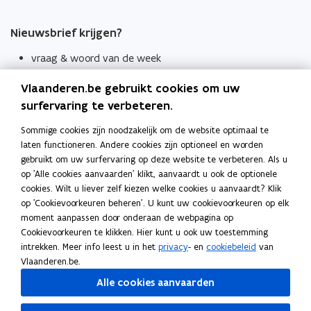
Nieuwsbrief krijgen?
vraag & woord van de week
wekelijks in je mailbox
Vlaanderen.be gebruikt cookies om uw
Schrijf je in
surfervaring te verbeteren.
Thema's
Sommige cookies zijn noodzakelijk om de website optimaal te
laten functioneren. Andere cookies zijn optioneel en worden
Taaladviezen
gebruikt om uw surfervaring op deze website te verbeteren. Als u
op 'Alle cookies aanvaarden' klikt, aanvaardt u ook de optionele
Spellingregels
cookies. Wilt u liever zelf kiezen welke cookies u aanvaardt? Klik
op 'Cookievoorkeuren beheren'. U kunt uw cookievoorkeuren op elk
Tips voor duidelijke taal
moment aanpassen door onderaan de webpagina op
Bekijk ook
Cookievoorkeuren te klikken. Hier kunt u ook uw toestemming
intrekken. Meer info leest u in het
privacy
- en
cookiebeleid
van
Spellingtests
Vlaanderen.be.
Alle cookies aanvaarden
Boek- en webwijzer