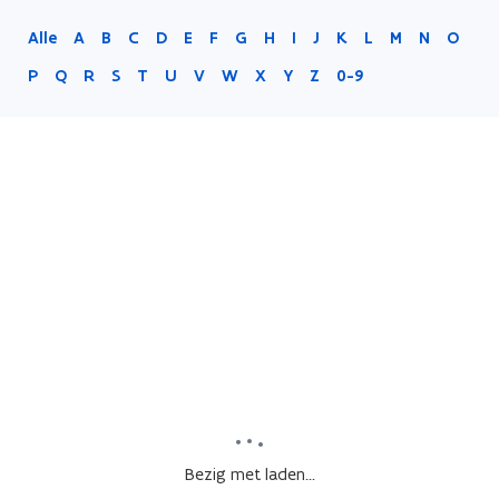
Alle
A
B
C
D
E
F
G
H
I
J
K
L
M
N
O
P
Q
R
S
T
U
V
W
X
Y
Z
0-9
Bezig met laden...