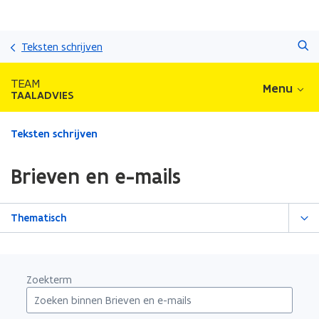
Overslaan
Zoeken
en
Teksten schrijven
naar
de
TEAM
Menu
inhoud
TAALADVIES
gaan
Gedaan
Teksten schrijven
met
laden.
Brieven en e-mails
U
bevindt
zich
Thematisch
op:
Brieven
en
e-
Zoekterm
mails