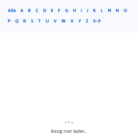
Alle
A
B
C
D
E
F
G
H
I
J
K
L
M
N
O
P
Q
R
S
T
U
V
W
X
Y
Z
0-9
Bezig met laden...