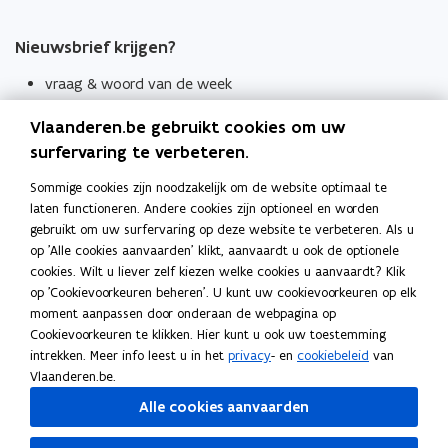
Nieuwsbrief krijgen?
vraag & woord van de week
wekelijks in je mailbox
Vlaanderen.be gebruikt cookies om uw
Schrijf je in
surfervaring te verbeteren.
Thema's
Sommige cookies zijn noodzakelijk om de website optimaal te
laten functioneren. Andere cookies zijn optioneel en worden
Taaladviezen
gebruikt om uw surfervaring op deze website te verbeteren. Als u
op 'Alle cookies aanvaarden' klikt, aanvaardt u ook de optionele
Spellingregels
cookies. Wilt u liever zelf kiezen welke cookies u aanvaardt? Klik
op 'Cookievoorkeuren beheren'. U kunt uw cookievoorkeuren op elk
Tips voor duidelijke taal
moment aanpassen door onderaan de webpagina op
Bekijk ook
Cookievoorkeuren te klikken. Hier kunt u ook uw toestemming
intrekken. Meer info leest u in het
privacy
- en
cookiebeleid
van
Spellingtests
Vlaanderen.be.
Alle cookies aanvaarden
Boek- en webwijzer