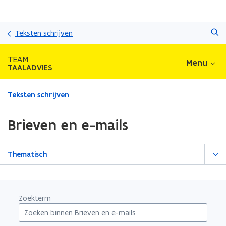
Overslaan
Zoeken
en
Teksten schrijven
naar
de
TEAM
Menu
inhoud
TAALADVIES
gaan
Gedaan
Teksten schrijven
met
laden.
Brieven en e-mails
U
bevindt
zich
Thematisch
op:
Brieven
en
e-
Zoekterm
mails