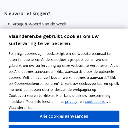
Nieuwsbrief krijgen?
vraag & woord van de week
wekelijks in je mailbox
Vlaanderen.be gebruikt cookies om uw
Schrijf je in
surfervaring te verbeteren.
Thema's
Sommige cookies zijn noodzakelijk om de website optimaal te
laten functioneren. Andere cookies zijn optioneel en worden
Taaladviezen
gebruikt om uw surfervaring op deze website te verbeteren. Als u
op 'Alle cookies aanvaarden' klikt, aanvaardt u ook de optionele
Spellingregels
cookies. Wilt u liever zelf kiezen welke cookies u aanvaardt? Klik
op 'Cookievoorkeuren beheren'. U kunt uw cookievoorkeuren op elk
Tips voor duidelijke taal
moment aanpassen door onderaan de webpagina op
Bekijk ook
Cookievoorkeuren te klikken. Hier kunt u ook uw toestemming
intrekken. Meer info leest u in het
privacy
- en
cookiebeleid
van
Spellingtests
Vlaanderen.be.
Alle cookies aanvaarden
Boek- en webwijzer