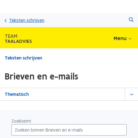
Overslaan
Zoeken
en
Teksten schrijven
naar
de
TEAM
Menu
inhoud
TAALADVIES
gaan
Gedaan
Teksten schrijven
met
laden.
Brieven en e-mails
U
bevindt
zich
Thematisch
op:
Brieven
en
e-
Zoekterm
mails