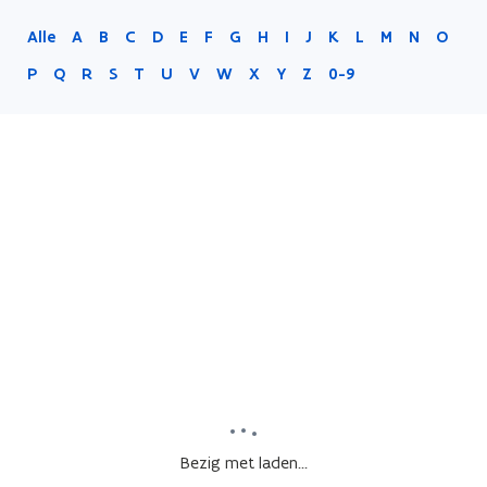
Alle
A
B
C
D
E
F
G
H
I
J
K
L
M
N
O
P
Q
R
S
T
U
V
W
X
Y
Z
0-9
Bezig met laden...