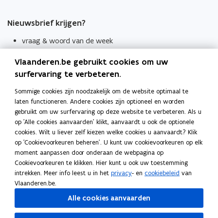
Nieuwsbrief krijgen?
vraag & woord van de week
wekelijks in je mailbox
Vlaanderen.be gebruikt cookies om uw
Schrijf je in
surfervaring te verbeteren.
Thema's
Sommige cookies zijn noodzakelijk om de website optimaal te
laten functioneren. Andere cookies zijn optioneel en worden
Taaladviezen
gebruikt om uw surfervaring op deze website te verbeteren. Als u
op 'Alle cookies aanvaarden' klikt, aanvaardt u ook de optionele
Spellingregels
cookies. Wilt u liever zelf kiezen welke cookies u aanvaardt? Klik
op 'Cookievoorkeuren beheren'. U kunt uw cookievoorkeuren op elk
Tips voor duidelijke taal
moment aanpassen door onderaan de webpagina op
Bekijk ook
Cookievoorkeuren te klikken. Hier kunt u ook uw toestemming
intrekken. Meer info leest u in het
privacy
- en
cookiebeleid
van
Spellingtests
Vlaanderen.be.
Alle cookies aanvaarden
Boek- en webwijzer