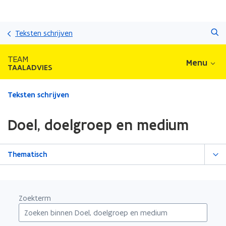
Overslaan
Zoeken
en
Teksten schrijven
naar
de
TEAM
Menu
inhoud
TAALADVIES
gaan
Gedaan
Teksten schrijven
met
laden.
Doel, doelgroep en medium
U
bevindt
zich
Thematisch
op:
Doel,
doelgroep
en
Zoekterm
medium