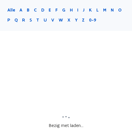
Alle
A
B
C
D
E
F
G
H
I
J
K
L
M
N
O
P
Q
R
S
T
U
V
W
X
Y
Z
0-9
Bezig met laden...