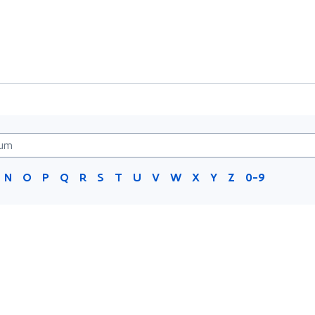
N
O
P
Q
R
S
T
U
V
W
X
Y
Z
0-9