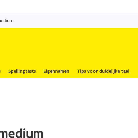
Overslaan
en
medium
naar
de
inhoud
gaan
s
Spellingtests
Eigennamen
Tips voor duidelijke taal
 medium