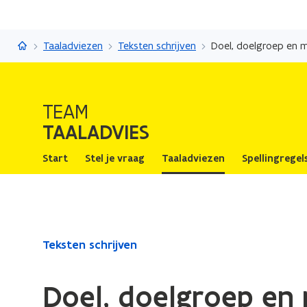
Taaladvies
Taaladviezen
Teksten schrijven
Doel, doelgroep en 
TEAM
TAALADVIES
Start
Stel je vraag
Taaladviezen
Spellingregel
Gedaan
Teksten schrijven
met
laden.
Doel, doelgroep en
U