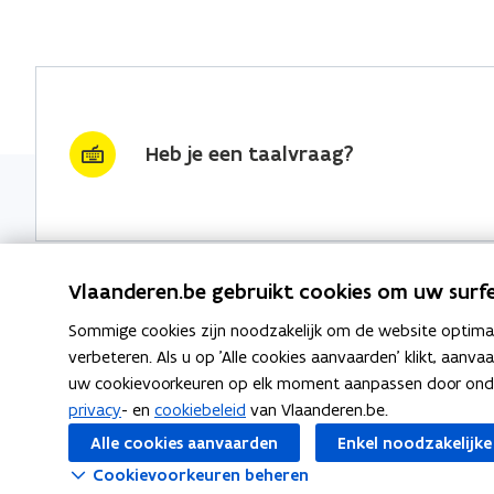
Heb je een taalvraag?
Vlaanderen.be gebruikt cookies om uw surfe
Sommige cookies zijn noodzakelijk om de website optimaal
Nieuwsbrief krijgen?
Thema's
verbeteren. Als u op 'Alle cookies aanvaarden' klikt, aanva
uw cookievoorkeuren op elk moment aanpassen door ondera
vraag & woord van de week
Taaladvie
privacy
- en
cookiebeleid
van Vlaanderen.be.
wekelijks in je mailbox
Alle cookies aanvaarden
Enkel noodzakelijke
Spellingre
Schrijf je in
Cookievoorkeuren beheren