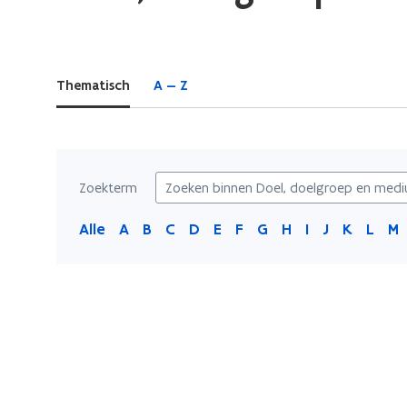
bevindt
zich
op:
Thematisch
A — Z
Doel,
doelgroep
en
medium
Zoekterm
Alle
A
B
C
D
E
F
G
H
I
J
K
L
M