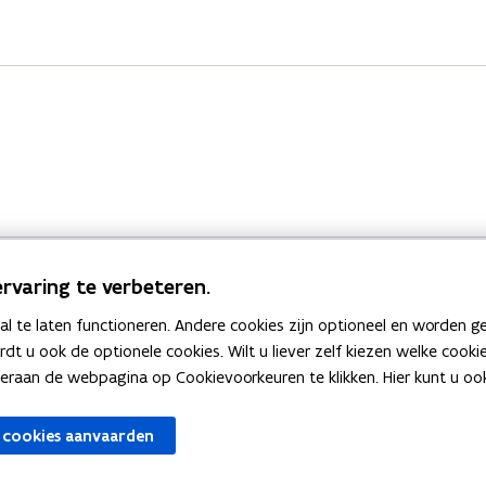
rvaring te verbeteren.
 te laten functioneren. Andere cookies zijn optioneel en worden g
Bekijk ook
ardt u ook de optionele cookies. Wilt u liever zelf kiezen welke cook
an de webpagina op Cookievoorkeuren te klikken. Hier kunt u ook 
zen
Spellingtests
 cookies aanvaarden
gels
Boek- en webwijzer