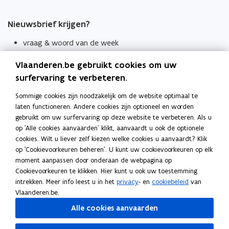
Nieuwsbrief krijgen?
vraag & woord van de week
wekelijks in je mailbox
Vlaanderen.be gebruikt cookies om uw
Schrijf je in
surfervaring te verbeteren.
Thema's
Sommige cookies zijn noodzakelijk om de website optimaal te
laten functioneren. Andere cookies zijn optioneel en worden
Taaladviezen
gebruikt om uw surfervaring op deze website te verbeteren. Als u
op 'Alle cookies aanvaarden' klikt, aanvaardt u ook de optionele
Spellingregels
cookies. Wilt u liever zelf kiezen welke cookies u aanvaardt? Klik
op 'Cookievoorkeuren beheren'. U kunt uw cookievoorkeuren op elk
Tips voor duidelijke taal
moment aanpassen door onderaan de webpagina op
Bekijk ook
Cookievoorkeuren te klikken. Hier kunt u ook uw toestemming
intrekken. Meer info leest u in het
privacy
- en
cookiebeleid
van
Spellingtests
Vlaanderen.be.
Alle cookies aanvaarden
Boek- en webwijzer