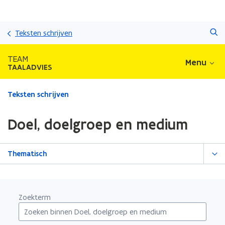
Overslaan
Zoeken
en
Teksten schrijven
naar
de
TEAM
Menu
inhoud
TAALADVIES
gaan
Gedaan
Teksten schrijven
met
laden.
Doel, doelgroep en medium
U
bevindt
zich
Thematisch
op:
Doel,
doelgroep
en
Zoekterm
medium