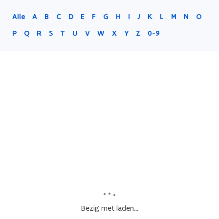
Alle
A
B
C
D
E
F
G
H
I
J
K
L
M
N
O
P
Q
R
S
T
U
V
W
X
Y
Z
0-9
Bezig met laden...