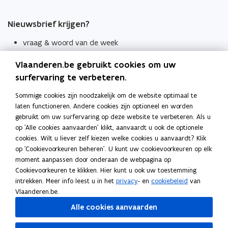
Nieuwsbrief krijgen?
vraag & woord van de week
wekelijks in je mailbox
Vlaanderen.be gebruikt cookies om uw
Schrijf je in
surfervaring te verbeteren.
Thema's
Sommige cookies zijn noodzakelijk om de website optimaal te
laten functioneren. Andere cookies zijn optioneel en worden
Taaladviezen
gebruikt om uw surfervaring op deze website te verbeteren. Als u
op 'Alle cookies aanvaarden' klikt, aanvaardt u ook de optionele
Spellingregels
cookies. Wilt u liever zelf kiezen welke cookies u aanvaardt? Klik
op 'Cookievoorkeuren beheren'. U kunt uw cookievoorkeuren op elk
Tips voor duidelijke taal
moment aanpassen door onderaan de webpagina op
Bekijk ook
Cookievoorkeuren te klikken. Hier kunt u ook uw toestemming
intrekken. Meer info leest u in het
privacy
- en
cookiebeleid
van
Spellingtests
Vlaanderen.be.
Alle cookies aanvaarden
Boek- en webwijzer