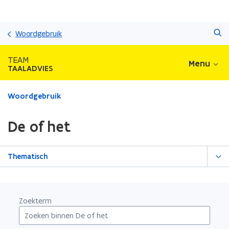
Overslaan
Zoeken
en
Woordgebruik
naar
de
TEAM
Menu
inhoud
TAALADVIES
gaan
Gedaan
Woordgebruik
met
laden.
De of het
U
bevindt
zich
Thematisch
op:
De
of
het
Zoekterm