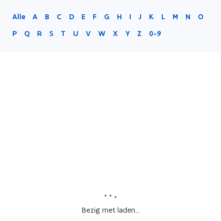
Alle
A
B
C
D
E
F
G
H
I
J
K
L
M
N
O
P
Q
R
S
T
U
V
W
X
Y
Z
0-9
Bezig met laden...