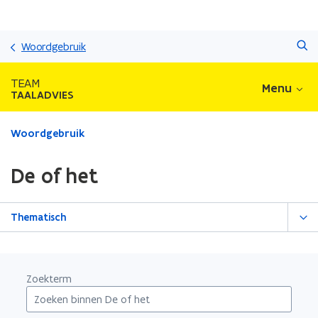
Overslaan
Zoeken
en
Woordgebruik
naar
de
TEAM
Menu
inhoud
TAALADVIES
gaan
Gedaan
Woordgebruik
met
laden.
De of het
U
bevindt
zich
Thematisch
op:
De
of
het
Zoekterm