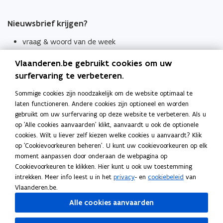
Nieuwsbrief krijgen?
vraag & woord van de week
wekelijks in je mailbox
Vlaanderen.be gebruikt cookies om uw
Schrijf je in
surfervaring te verbeteren.
Thema's
Sommige cookies zijn noodzakelijk om de website optimaal te
laten functioneren. Andere cookies zijn optioneel en worden
Taaladviezen
gebruikt om uw surfervaring op deze website te verbeteren. Als u
op 'Alle cookies aanvaarden' klikt, aanvaardt u ook de optionele
Spellingregels
cookies. Wilt u liever zelf kiezen welke cookies u aanvaardt? Klik
op 'Cookievoorkeuren beheren'. U kunt uw cookievoorkeuren op elk
Tips voor duidelijke taal
moment aanpassen door onderaan de webpagina op
Bekijk ook
Cookievoorkeuren te klikken. Hier kunt u ook uw toestemming
intrekken. Meer info leest u in het
privacy
- en
cookiebeleid
van
Spellingtests
Vlaanderen.be.
Alle cookies aanvaarden
Boek- en webwijzer