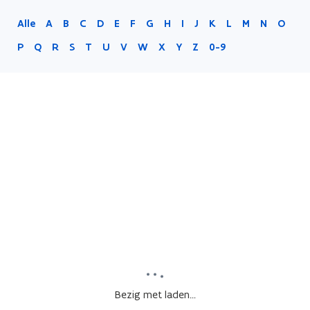
Alle
A
B
C
D
E
F
G
H
I
J
K
L
M
N
O
P
Q
R
S
T
U
V
W
X
Y
Z
0-9
Bezig met laden...