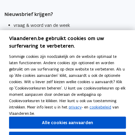
Nieuwsbrief krijgen?
vraag & woord van de week
wekelijks in je mailbox
Vlaanderen.be gebruikt cookies om uw
Schrijf je in
surfervaring te verbeteren.
Thema's
Sommige cookies zijn noodzakelijk om de website optimaal te
laten functioneren. Andere cookies zijn optioneel en worden
Taaladviezen
gebruikt om uw surfervaring op deze website te verbeteren. Als u
op 'Alle cookies aanvaarden' klikt, aanvaardt u ook de optionele
Spellingregels
cookies. Wilt u liever zelf kiezen welke cookies u aanvaardt? Klik
op 'Cookievoorkeuren beheren'. U kunt uw cookievoorkeuren op elk
Tips voor duidelijke taal
moment aanpassen door onderaan de webpagina op
Bekijk ook
Cookievoorkeuren te klikken. Hier kunt u ook uw toestemming
intrekken. Meer info leest u in het
privacy
- en
cookiebeleid
van
Spellingtests
Vlaanderen.be.
Alle cookies aanvaarden
Boek- en webwijzer