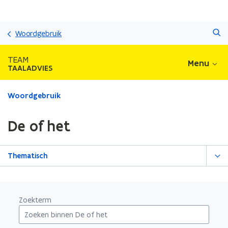
Overslaan
Zoeken
en
Woordgebruik
naar
de
TEAM
Menu
inhoud
TAALADVIES
gaan
Gedaan
Woordgebruik
met
laden.
De of het
U
bevindt
zich
Thematisch
op:
De
of
het
Zoekterm