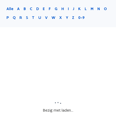
Alle
A
B
C
D
E
F
G
H
I
J
K
L
M
N
O
P
Q
R
S
T
U
V
W
X
Y
Z
0-9
Bezig met laden...