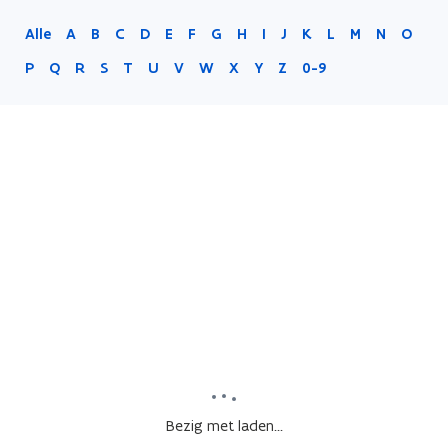
Alle
A
B
C
D
E
F
G
H
I
J
K
L
M
N
O
P
Q
R
S
T
U
V
W
X
Y
Z
0-9
Bezig met laden...