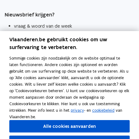
Nieuwsbrief krijgen?
vraag & woord van de week
wekelijks in je mailbox
Vlaanderen.be gebruikt cookies om uw
Schrijf je in
surfervaring te verbeteren.
Thema's
Sommige cookies zijn noodzakelijk om de website optimaal te
laten functioneren. Andere cookies zijn optioneel en worden
Taaladviezen
gebruikt om uw surfervaring op deze website te verbeteren. Als u
op 'Alle cookies aanvaarden' klikt, aanvaardt u ook de optionele
Spellingregels
cookies. Wilt u liever zelf kiezen welke cookies u aanvaardt? Klik
op 'Cookievoorkeuren beheren'. U kunt uw cookievoorkeuren op elk
Tips voor duidelijke taal
moment aanpassen door onderaan de webpagina op
Bekijk ook
Cookievoorkeuren te klikken. Hier kunt u ook uw toestemming
intrekken. Meer info leest u in het
privacy
- en
cookiebeleid
van
Spellingtests
Vlaanderen.be.
Alle cookies aanvaarden
Boek- en webwijzer