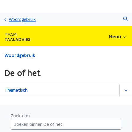
Overslaan
Zoeken
en
Woordgebruik
naar
de
TEAM
Menu
inhoud
TAALADVIES
gaan
Gedaan
Woordgebruik
met
laden.
De of het
U
bevindt
zich
Thematisch
op:
De
of
het
Zoekterm