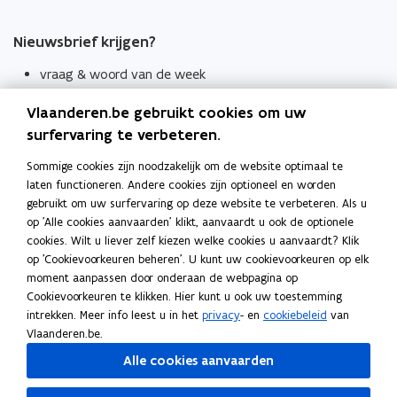
Nieuwsbrief krijgen?
vraag & woord van de week
wekelijks in je mailbox
Vlaanderen.be gebruikt cookies om uw
Schrijf je in
surfervaring te verbeteren.
Thema's
Sommige cookies zijn noodzakelijk om de website optimaal te
laten functioneren. Andere cookies zijn optioneel en worden
Taaladviezen
gebruikt om uw surfervaring op deze website te verbeteren. Als u
op 'Alle cookies aanvaarden' klikt, aanvaardt u ook de optionele
Spellingregels
cookies. Wilt u liever zelf kiezen welke cookies u aanvaardt? Klik
op 'Cookievoorkeuren beheren'. U kunt uw cookievoorkeuren op elk
Tips voor duidelijke taal
moment aanpassen door onderaan de webpagina op
Bekijk ook
Cookievoorkeuren te klikken. Hier kunt u ook uw toestemming
intrekken. Meer info leest u in het
privacy
- en
cookiebeleid
van
Spellingtests
Vlaanderen.be.
Alle cookies aanvaarden
Boek- en webwijzer