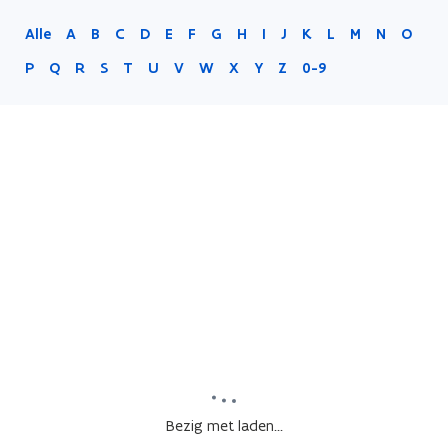
Alle
A
B
C
D
E
F
G
H
I
J
K
L
M
N
O
P
Q
R
S
T
U
V
W
X
Y
Z
0-9
Bezig met laden...