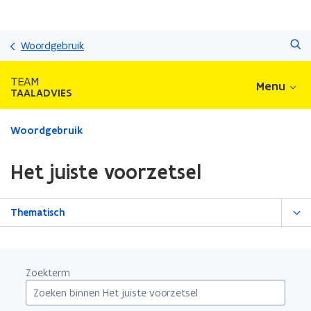
Overslaan
Zoeken
en
Woordgebruik
naar
de
TEAM
Menu
inhoud
TAALADVIES
gaan
Gedaan
Woordgebruik
met
laden.
Het juiste voorzetsel
U
bevindt
zich
Thematisch
op:
Het
juiste
voorzetsel
Zoekterm