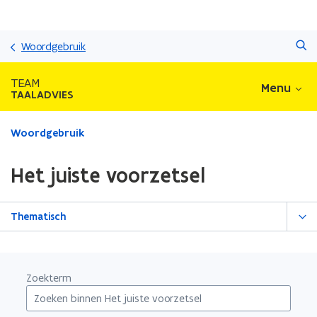
Overslaan
Zoeken
en
Woordgebruik
naar
de
TEAM
Menu
inhoud
TAALADVIES
gaan
Gedaan
Woordgebruik
met
laden.
Het juiste voorzetsel
U
bevindt
zich
Thematisch
op:
Het
juiste
voorzetsel
Zoekterm