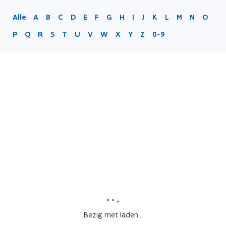
Alle
A
B
C
D
E
F
G
H
I
J
K
L
M
N
O
P
Q
R
S
T
U
V
W
X
Y
Z
0-9
Bezig met laden...