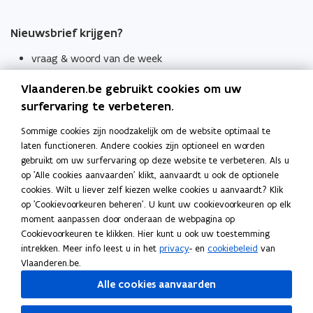
Nieuwsbrief krijgen?
vraag & woord van de week
wekelijks in je mailbox
Vlaanderen.be gebruikt cookies om uw
Schrijf je in
surfervaring te verbeteren.
Thema's
Sommige cookies zijn noodzakelijk om de website optimaal te
laten functioneren. Andere cookies zijn optioneel en worden
Taaladviezen
gebruikt om uw surfervaring op deze website te verbeteren. Als u
op 'Alle cookies aanvaarden' klikt, aanvaardt u ook de optionele
Spellingregels
cookies. Wilt u liever zelf kiezen welke cookies u aanvaardt? Klik
op 'Cookievoorkeuren beheren'. U kunt uw cookievoorkeuren op elk
Tips voor duidelijke taal
moment aanpassen door onderaan de webpagina op
Bekijk ook
Cookievoorkeuren te klikken. Hier kunt u ook uw toestemming
intrekken. Meer info leest u in het
privacy
- en
cookiebeleid
van
Spellingtests
Vlaanderen.be.
Alle cookies aanvaarden
Boek- en webwijzer