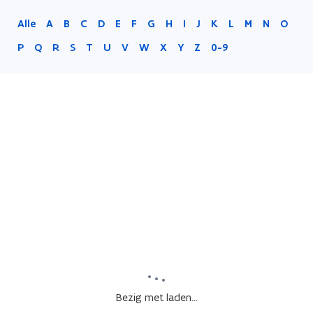
Alle
A
B
C
D
E
F
G
H
I
J
K
L
M
N
O
P
Q
R
S
T
U
V
W
X
Y
Z
0-9
Bezig met laden...