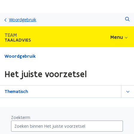
Overslaan
Zoeken
en
Woordgebruik
naar
de
TEAM
Menu
inhoud
TAALADVIES
gaan
Gedaan
Woordgebruik
met
laden.
Het juiste voorzetsel
U
bevindt
zich
Thematisch
op:
Het
juiste
voorzetsel
Zoekterm