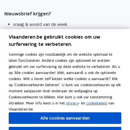
Nieuwsbrief krijgen?
vraag & woord van de week
wekelijks in je mailbox
Vlaanderen.be gebruikt cookies om uw
Schrijf je in
surfervaring te verbeteren.
Thema's
Sommige cookies zijn noodzakelijk om de website optimaal te
laten functioneren. Andere cookies zijn optioneel en worden
Taaladviezen
gebruikt om uw surfervaring op deze website te verbeteren. Als u
op 'Alle cookies aanvaarden' klikt, aanvaardt u ook de optionele
Spellingregels
cookies. Wilt u liever zelf kiezen welke cookies u aanvaardt? Klik
op 'Cookievoorkeuren beheren'. U kunt uw cookievoorkeuren op elk
Tips voor duidelijke taal
moment aanpassen door onderaan de webpagina op
Bekijk ook
Cookievoorkeuren te klikken. Hier kunt u ook uw toestemming
intrekken. Meer info leest u in het
privacy
- en
cookiebeleid
van
Spellingtests
Vlaanderen.be.
Alle cookies aanvaarden
Boek- en webwijzer