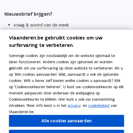
Nieuwsbrief krijgen?
vraag & woord van de week
wekelijks in je mailbox
Vlaanderen.be gebruikt cookies om uw
Schrijf je in
surfervaring te verbeteren.
Thema's
Sommige cookies zijn noodzakelijk om de website optimaal te
laten functioneren. Andere cookies zijn optioneel en worden
Taaladviezen
gebruikt om uw surfervaring op deze website te verbeteren. Als u
op 'Alle cookies aanvaarden' klikt, aanvaardt u ook de optionele
Spellingregels
cookies. Wilt u liever zelf kiezen welke cookies u aanvaardt? Klik
op 'Cookievoorkeuren beheren'. U kunt uw cookievoorkeuren op elk
Tips voor duidelijke taal
moment aanpassen door onderaan de webpagina op
Bekijk ook
Cookievoorkeuren te klikken. Hier kunt u ook uw toestemming
intrekken. Meer info leest u in het
privacy
- en
cookiebeleid
van
Spellingtests
Vlaanderen.be.
Alle cookies aanvaarden
Boek- en webwijzer