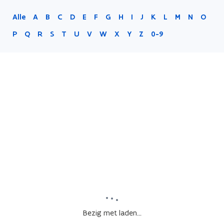
Alle
A
B
C
D
E
F
G
H
I
J
K
L
M
N
O
P
Q
R
S
T
U
V
W
X
Y
Z
0-9
Bezig met laden...