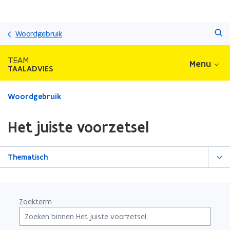
Overslaan
Zoeken
en
Woordgebruik
naar
de
TEAM
Menu
inhoud
TAALADVIES
gaan
Gedaan
Woordgebruik
met
laden.
Het juiste voorzetsel
U
bevindt
zich
Thematisch
op:
Het
juiste
voorzetsel
Zoekterm