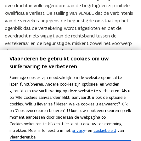
overdracht in volle eigendom aan de begiftigden zijn initiële
kwalificatie verliest. De stelling van VLABEL dat de verbintenis
van de verzekeraar jegens de begunstigde ontstaat op het
ogenblik dat de verzekering wordt afgesloten en dat de
overdracht niets wijzigt aan de rechtsband tussen de
verzekeraar en de begunstigde, miskent zowel het voorwerp
als de rechtsgevolgen van de schenking.
Vlaanderen.be gebruikt cookies om uw
Arrest Hof van Cassatie dd. 21 april 2022 (C.20.0534. N)
surfervaring te verbeteren.
Met het oordeel dat de verweerder op grond van het
Sommige cookies zijn noodzakelijk om de website optimaal te
laten functioneren. Andere cookies zijn optioneel en worden
vertrouwens- en rechtszekerheidsbeginsel, gerechtigd is op de
gebruikt om uw surfervaring op deze website te verbeteren. Als u
toepassing van de principes uiteengezet in het standpunt van
op 'Alle cookies aanvaarden' klikt, aanvaardt u ook de optionele
de federale administratie dat gold op het moment van het
cookies. Wilt u liever zelf kiezen welke cookies u aanvaardt? Klik
testament en de schenking, geeft het arrest niet te kennen dat
op 'Cookievoorkeuren beheren'. U kunt uw cookievoorkeuren op elk
het zich aansluit bij dat standpunt.
moment aanpassen door onderaan de webpagina op
Het onderdeel mist feitelijke grondslag.
Cookievoorkeuren te klikken. Hier kunt u ook uw toestemming
intrekken. Meer info leest u in het
privacy
- en
cookiebeleid
van
Verder is de motivering van dit cassatiearrest gelijkaardig aan
Vlaanderen.be.