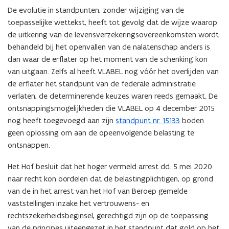
De evolutie in standpunten, zonder wijziging van de
toepasselijke wettekst, heeft tot gevolg dat de wijze waarop
de uitkering van de levensverzekeringsovereenkomsten wordt
behandeld bij het openvallen van de nalatenschap anders is
dan waar de erflater op het moment van de schenking kon
van uitgaan. Zelfs al heeft VLABEL nog vóór het overlijden van
de erflater het standpunt van de federale administratie
verlaten, de determinerende keuzes waren reeds gemaakt. De
ontsnappingsmogelijkheden die VLABEL op 4 december 2015
nog heeft toegevoegd aan zijn
standpunt nr. 15133
boden
geen oplossing om aan de opeenvolgende belasting te
ontsnappen.
Het Hof besluit dat het hoger vermeld arrest dd. 5 mei 2020
naar recht kon oordelen dat de belastingplichtigen, op grond
van de in het arrest van het Hof van Beroep gemelde
vaststellingen inzake het vertrouwens- en
rechtszekerheidsbeginsel, gerechtigd zijn op de toepassing
van de principes uiteengezet in het standpunt dat gold op het