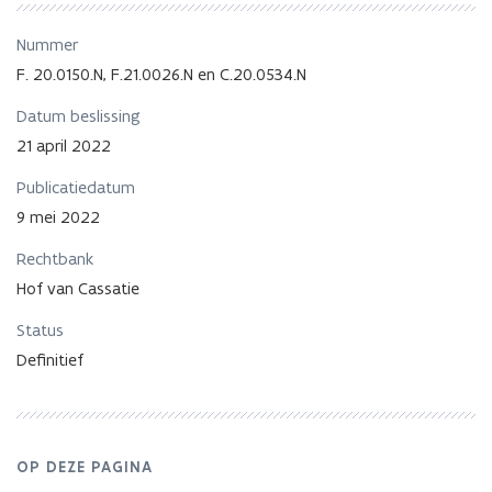
15133
-
Nummer
beding
ten
F. 20.0150.N, F.21.0026.N en C.20.0534.N
behoeve
Datum beslissing
van
zichzelf
21 april 2022
-
vertrouwens-
Publicatiedatum
en
9 mei 2022
rechtszekerheidsbeginsel
Rechtbank
Hof van Cassatie
Status
Definitief
OP DEZE PAGINA