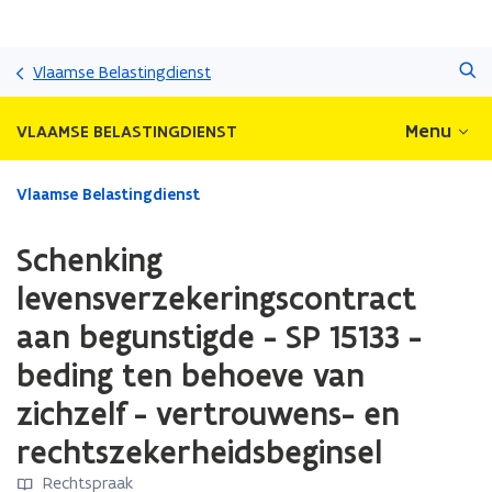
Overslaan
Zoeken
en
Vlaamse Belastingdienst
naar
de
Menu
VLAAMSE BELASTINGDIENST
inhoud
gaan
Gedaan
Vlaamse Belastingdienst
met
laden.
Schenking
U
bevindt
levensverzekeringscontract
zich
aan begunstigde - SP 15133 -
op:
Schenking
beding ten behoeve van
levensverzekeringscontract
aan
zichzelf - vertrouwens- en
begunstigde
rechtszekerheidsbeginsel
-
SP
Rechtspraak