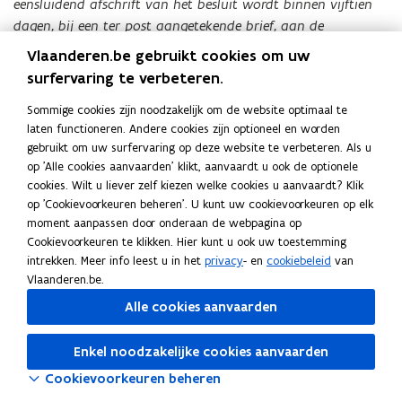
eensluidend afschrift van het besluit wordt binnen vijftien
dagen, bij een ter post aangetekende brief, aan de
uitgesloten deelgenoot toegezonden.
Vlaanderen.be gebruikt cookies om uw
surfervaring te verbeteren.
De uitgesloten deelgenoot zal als scheidingsdeel het laagste
bedrag ontvangen van de waarde van zijn/haar delen op
Sommige cookies zijn noodzakelijk om de website optimaal te
datum van de oprichting van de Maatschap en de waarde
laten functioneren. Andere cookies zijn optioneel en worden
gebruikt om uw surfervaring op deze website te verbeteren. Als u
van zijn/haar delen op de dag van het besluit tot
op 'Alle cookies aanvaarden' klikt, aanvaardt u ook de optionele
uitsluiting genomen door de buitengewone algemene
cookies. Wilt u liever zelf kiezen welke cookies u aanvaardt? Klik
vergadering.”
op 'Cookievoorkeuren beheren'. U kunt uw cookievoorkeuren op elk
moment aanpassen door onderaan de webpagina op
7.
Deze aangepaste statuten van de burgerlijke maatschappen
Cookievoorkeuren te klikken. Hier kunt u ook uw toestemming
zullen, samen met de aangepaste schenkingsakte (zie hierna
intrekken. Meer info leest u in het
privacy
- en
cookiebeleid
van
sub B.) ter registratie worden aangeboden.
Vlaanderen.be.
Alle cookies aanvaarden
8.
Daarnaast wordt van de gelegenheid gebruikt gemaakt om
de statuten van de maatschap zoon 1 en de maatschap zoon
Enkel noodzakelijke cookies aanvaarden
2 op een aantal andere punten beperkt te wijzigen en te
actualiseren (o.a. nieuwe verwijzingen naar artikels ingevolge
Cookievoorkeuren beheren
voormelde aanpassingen…). Er wordt tevens een versie van de