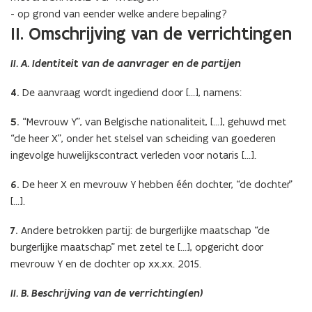
- op grond van eender welke andere bepaling?
II. Omschrijving van de verrichtingen
II. A. Identiteit van de aanvrager en de partijen
4.
De aanvraag wordt ingediend door […], namens:
5.
“Mevrouw Y”, van Belgische nationaliteit, […], gehuwd met
“de heer X”, onder het stelsel van scheiding van goederen
ingevolge huwelijkscontract verleden voor notaris […].
6.
De heer X en mevrouw Y hebben één dochter, “de dochter”
[…].
7.
Andere betrokken partij: de burgerlijke maatschap “de
burgerlijke maatschap” met zetel te […], opgericht door
mevrouw Y en de dochter op xx.xx. 2015.
II. B. Beschrijving van de verrichting(en)