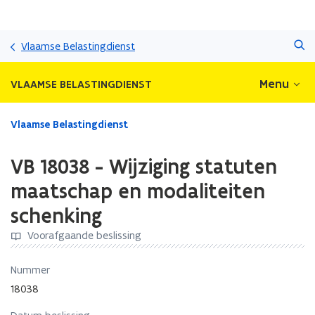
Overslaan
Zoeken
en
Vlaamse Belastingdienst
naar
de
Menu
VLAAMSE BELASTINGDIENST
inhoud
gaan
Gedaan
Vlaamse Belastingdienst
met
laden.
VB 18038 - Wijziging statuten
U
bevindt
maatschap en modaliteiten
zich
schenking
op:
VB
Voorafgaande beslissing
18038
-
Nummer
Wijziging
statuten
18038
maatschap