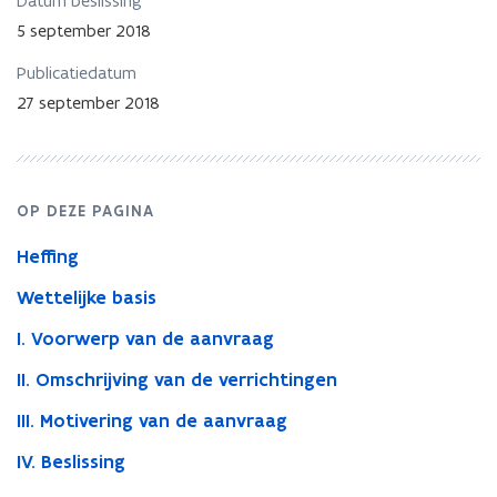
Datum beslissing
en
modaliteiten
5 september 2018
schenking
Publicatiedatum
27 september 2018
OP DEZE PAGINA
Heffing
Wettelijke basis
I. Voorwerp van de aanvraag
II. Omschrijving van de verrichtingen
III. Motivering van de aanvraag
IV. Beslissing