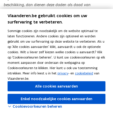
beschikking, dan dienen deze daden als daad van
beschikking te worden aangemerkt. Indien één van de
Vlaanderen.be gebruikt cookies om uw
deelgenoten of de zaakvoerder van oordeel is dat er geen
surfervaring te verbeteren.
redelijke twijfel kan bestaan over deze kwalificatie, dan
dient hierover te worden geoordeeld door de arbiter als
Sommige cookies zijn noodzakelijk om de website optimaal te
bepaald in artikel 27 van deze Statuten.
laten functioneren. Andere cookies zijn optioneel en worden
gebruikt om uw surfervaring op deze website te verbeteren. Als u
Indien er meerdere zaakvoerders zijn, zullen zij enkel
op 'Alle cookies aanvaarden' klikt, aanvaardt u ook de optionele
cookies. Wilt u liever zelf kiezen welke cookies u aanvaardt? Klik
gezamenlijk bevoegd zijn om hun hierboven beschreven
op 'Cookievoorkeuren beheren'. U kunt uw cookievoorkeuren op elk
bevoegdheden uit te oefenen.
moment aanpassen door onderaan de webpagina op
Cookievoorkeuren te klikken. Hier kunt u ook uw toestemming
Het mandaat van zaakvoerder is onbezoldigd. De
intrekken. Meer info leest u in het
privacy
- en
cookiebeleid
van
buitengewone algemene vergadering kan overeenkomstig
Vlaanderen.be.
artikel 12 van deze Statuten beslissen om het mandaat van
Alle cookies aanvaarden
de zaakvoerder te bezoldigen.
Enkel noodzakelijke cookies aanvaarden
De aanstelling als zaakvoerder is intuitu personae en
Cookievoorkeuren beheren
geschiedt steeds bij besluit van de buitengewone algemene