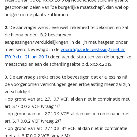
geschonken delen van "de burgerlijke maatschap", dan wel op
hetgeen in de plaats zal komen.
2.
De aanvrager wenst evenwel zekerheid te bekomen en zal
de hierna onder II.B.2 beschreven
aanpassingen/verduidelijkingen (in de lijn met hetgeen onder
meer werd bevestigd in de
voorafgaande beslissing met nr.
17019 d.d. 21 juni 2017
) doen aan de statuten van de burgerlijke
maatschap en aan de schenkingsakte d.d. xx.xx.2015.
3.
De aanvraag strekt ertoe te bevestigen dat er alleszins ná
de voorgenomen verrichtingen geen erfbelasting meer zal zijn
verschuldigd:
- op grond van art. 2.7.1.0.7 VCF, al dan niet in combinatie met
art. 3.17.0.0.2 VCF (vraag 1)?
- op grond van art. 2.7.1.0.9 VCF, al dan niet in combinatie met
art. 3.17.0.0.2 VCF (vraag 2)?
- op grond van art. 2.7.1.0.3, 3° VCF, al dan niet in combinatie
met art. 3.17.0.0.2 VCF (vraag 3)?