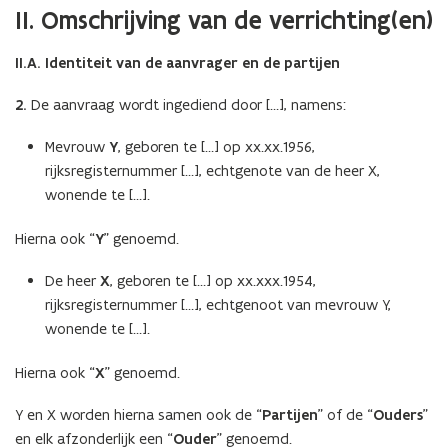
II. Omschrijving van de verrichting(en)
II.A. Identiteit van de aanvrager en de partijen
2.
De aanvraag wordt ingediend door […], namens:
Mevrouw
Y
, geboren te […] op xx.xx.1956,
rijksregisternummer […], echtgenote van de heer X,
wonende te […].
Hierna ook “
Y
” genoemd.
De heer
X
, geboren te […] op xx.xxx.1954,
rijksregisternummer […], echtgenoot van mevrouw Y,
wonende te […].
Hierna ook “
X
” genoemd.
Y en X worden hierna samen ook de “
Partijen
” of de “
Ouders
”
en elk afzonderlijk een “
Ouder
” genoemd.