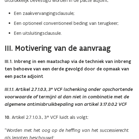
uitdrukkelijk bevestigd worden in de pacte adjoint:
Een zaakvervangingsclausule;
Een optioneel conventioneel beding van terugkeer;
Een uitsluitingsclausule.
III. Motivering van de aanvraag
III.1. Inbreng in een maatschap via de techniek van inbreng
ten behoeve van een derde gevolgd door de opmaak van
een pacte adjoint
III.1.1. Artikel 2.7.1.0.3, 3° VCF (schenking onder opschortende
voorwaarde of termijn) al dan niet in combinatie met de
algemene antimisbruikbepaling van artikel 3.17.0.0.2 VCF
10.
Artikel 2.7.1.0.3., 3° VCF luidt als volgt:
“Worden met het oog op de heffing van het successierecht
als legaten beschouwd: