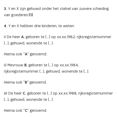
3.
Y en X zijn gehuwd onder het stelsel van zuivere scheiding
van goederen.
[1]
4.
Y en X hebben drie kinderen, te weten:
i) De heer
A
, geboren te […] op xx.xx.1982, rijksregisternummer
[…], gehuwd, wonende te […].
Hierna ook “
A
” genoemd.
ii) Mevrouw
B
, geboren te […] op xx.xx.1984,
rijksregisternummer […], gehuwd, wonende te […].
Hierna ook “
B
” genoemd.
iii) De heer
C
, geboren te […] op xx.xx.1988, rijksregisternummer
[…], gehuwd, wonende te […].
Hierna ook “
C
” genoemd.