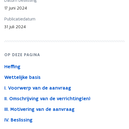
Datum beslissing
inbreng
ten
17 juni 2024
behoeve
van
Publicatiedatum
een
31 juli 2024
derde
OP DEZE PAGINA
Heffing
Wettelijke basis
I. Voorwerp van de aanvraag
II. Omschrijving van de verrichting(en)
III. Motivering van de aanvraag
IV. Beslissing