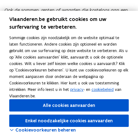
Ook de sommen, renten of waarden die kosteloos aan een
persoon zijn toegekomen, binnen drie jaar vóór het
Vlaanderen.be gebruikt cookies om uw
overlijden van de erflater, ingevolge een contract dat een
surfervaring te verbeteren.
door de erflater in het voordeel van die persoon gemaakt
Sommige cookies zijn noodzakelijk om de website optimaal te
beding bevat, worden geacht als legaat te zijn verkregen
laten functioneren. Andere cookies zijn optioneel en worden
door die persoon.
gebruikt om uw surfervaring op deze website te verbeteren. Als u
op 'Alle cookies aanvaarden' klikt, aanvaardt u ook de optionele
Als de erflater een contract had afgesloten op grond
cookies. Wilt u liever zelf kiezen welke cookies u aanvaardt? Klik
waarvan er pas een uitkering kan gebeuren na het
op 'Cookievoorkeuren beheren'. U kunt uw cookievoorkeuren op elk
overlijden van de erflater, worden de sommen, renten of
moment aanpassen door onderaan de webpagina op
waarden geacht kosteloos te worden verkregen, en geacht
Cookievoorkeuren te klikken. Hier kunt u ook uw toestemming
als legaat te zijn verkregen, naar gelang van het geval:
intrekken. Meer info leest u in het
privacy
- en
cookiebeleid
van
Vlaanderen.be.
1° door de persoon die het levensverzekeringscontract
Alle cookies aanvaarden
afkoopt na het overlijden van de erflater, op het tijdstip
van de afkoop;
Enkel noodzakelijke cookies aanvaarden
Cookievoorkeuren beheren
2° door de persoon die de sommen, renten of waarden
effectief verkrijgt na het overlijden van de erflater, op het