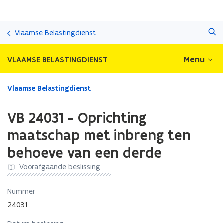
Overslaan
Zoeken
en
Vlaamse Belastingdienst
naar
de
Menu
VLAAMSE BELASTINGDIENST
inhoud
gaan
Gedaan
Vlaamse Belastingdienst
met
laden.
VB 24031 - Oprichting
U
bevindt
maatschap met inbreng ten
zich
behoeve van een derde
op:
VB
Voorafgaande beslissing
24031
-
Nummer
Oprichting
maatschap
24031
met