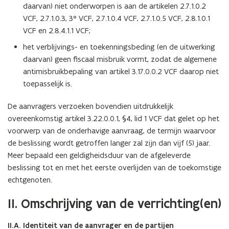
daarvan) niet onderworpen is aan de artikelen 2.7.1.0.2
VCF, 2.7.1.0.3, 3° VCF, 2.7.1.0.4 VCF, 2.7.1.0.5 VCF, 2.8.1.0.1
VCF en 2.8.4.1.1 VCF;
het verblijvings- en toekenningsbeding (en de uitwerking
daarvan) geen fiscaal misbruik vormt, zodat de algemene
antimisbruikbepaling van artikel 3.17.0.0.2 VCF daarop niet
toepasselijk is.
De aanvragers verzoeken bovendien uitdrukkelijk
overeenkomstig artikel 3.22.0.0.1, §4, lid 1 VCF dat gelet op het
voorwerp van de onderhavige aanvraag, de termijn waarvoor
de beslissing wordt getroffen langer zal zijn dan vijf (5) jaar.
Meer bepaald een geldigheidsduur van de afgeleverde
beslissing tot en met het eerste overlijden van de toekomstige
echtgenoten.
II. Omschrijving van de verrichting(en)
II.A. Identiteit van de aanvrager en de partijen