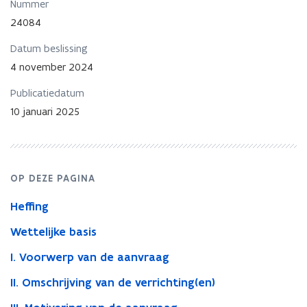
goederen
Nummer
met
24084
optioneel
verblijvingsbeding
Datum beslissing
en
4 november 2024
optioneel
toekenningsbeding
Publicatiedatum
10 januari 2025
OP DEZE PAGINA
Heffing
Wettelijke basis
I. Voorwerp van de aanvraag
II. Omschrijving van de verrichting(en)