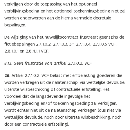
verkrijgen door de toepassing van het optioneel
verblijvingsbeding en het optioneel toekenningsbeding niet zal
worden onderworpen aan de hierna vermelde decretale
bepalingen.
De wijziging van het huwelijkscontract frustreert geenszins de
fictiebepalingen 2.7.1.0.2, 2.7.1.0.3, 3°, 2.7.1.0.4, 2.7.1.0.5 VCF,
2.8.1.0.1 en 2.8.4.1.1 VCF.
8.1.1. Geen frustratie van artikel 2.7.1.0.2. VCF
26.
Artikel 2.7.1.0.2. VCF belast met erfbelasting goederen die
worden verkregen uit de nalatenschap, via wettelijke devolutie,
uiterste wilsbeschikking of contractuele erfstelling. Het
voordeel dat de langstlevende ingevolge het
verblijvingsbeding en/of toekenningsbeding zal verkrijgen,
wordt echter niet uit de nalatenschap verkregen (dus niet via
wettelijke devolutie, noch door uiterste wilsbeschikking, noch
door een contractuele erfstelling).