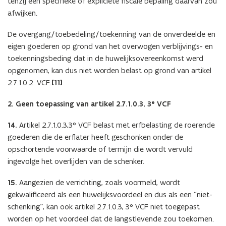
tenzij een specifieke of expliciete fiscale bepaling daarvan zou
afwijken.
De overgang/toebedeling/toekenning van de onverdeelde en
eigen goederen op grond van het overwogen verblijvings- en
toekenningsbeding dat in de huwelijksovereenkomst werd
opgenomen, kan dus niet worden belast op grond van artikel
2.7.1.0.2. VCF.
[11]
2. Geen toepassing van artikel 2.7.1.0.3, 3° VCF
14.
Artikel 2.7.1.0.3,3° VCF belast met erfbelasting de roerende
goederen die de erflater heeft geschonken onder de
opschortende voorwaarde of termijn die wordt vervuld
ingevolge het overlijden van de schenker.
15.
Aangezien de verrichting, zoals voormeld, wordt
gekwalificeerd als een huwelijksvoordeel en dus als een “niet-
schenking”, kan ook artikel 2.7.1.0.3, 3° VCF niet toegepast
worden op het voordeel dat de langstlevende zou toekomen.