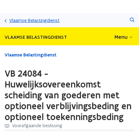
Overslaan
Zoeken
en
Vlaamse Belastingdienst
naar
de
Menu
VLAAMSE BELASTINGDIENST
inhoud
gaan
Gedaan
Vlaamse Belastingdienst
met
laden.
VB 24084 -
U
bevindt
Huwelijksovereenkomst
zich
scheiding van goederen met
op:
VB
optioneel verblijvingsbeding en
24084
-
optioneel toekenningsbeding
Huwelijksovereenkomst
Voorafgaande beslissing
scheiding
van