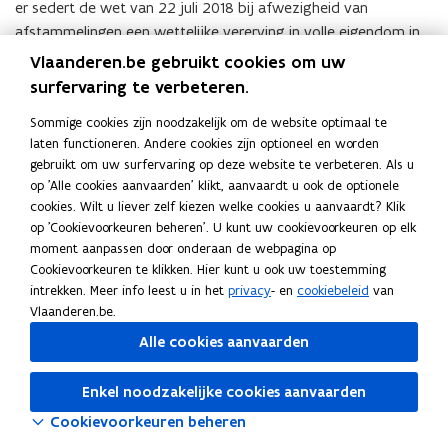
er sedert de wet van 22 juli 2018 bij afwezigheid van
afstammelingen een wettelijke vererving in volle eigendom in
het voordeel van de langstlevende echtgenoot (artikel 4.17
Vlaanderen.be gebruikt cookies om uw
BW).
surfervaring te verbeteren.
Voor de exclusief eigen goederen is dit echter geenszins het
Sommige cookies zijn noodzakelijk om de website optimaal te
laten functioneren. Andere cookies zijn optioneel en worden
geval. En gelet op het gegeven dat elk van de beide
gebruikt om uw surfervaring op deze website te verbeteren. Als u
aanvragers bloedverwanten in opgaande lijn heeft
op 'Alle cookies aanvaarden' klikt, aanvaardt u ook de optionele
(moeder/broers/zussen), is hun wettelijk erfrecht betreffende
cookies. Wilt u liever zelf kiezen welke cookies u aanvaardt? Klik
deze goederen louter beperkt tot het vruchtgebruik.
op 'Cookievoorkeuren beheren'. U kunt uw cookievoorkeuren op elk
moment aanpassen door onderaan de webpagina op
In het bijzonder voor de aandelen van de eigen
Cookievoorkeuren te klikken. Hier kunt u ook uw toestemming
vennootschappen (roerende goederen) van de aanvragers zou
intrekken. Meer info leest u in het
privacy
- en
cookiebeleid
van
dit problematisch kunnen zijn (zie ook
infra
). Maar ook de
Vlaanderen.be.
eigendomsrechten op de onroerende goederen zouden in
Alle cookies aanvaarden
voormeld geval verdeeld zijn. De blote eigendomsrechten op
de aandelen van de vennootschap van de eerst stervende
Enkel noodzakelijke cookies aanvaarden
zouden (eveneens in onverdeeldheid) bij de bloedverwanten in
Cookievoorkeuren beheren
opgaande lijn van die eerst stervende terecht komen, met