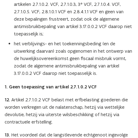
artikelen 2.7.1.0.2. VCF, 2.7.1.0.3, 3° VCF, 2.7.1.0.4. VCF,
2.7.1.0.5. VCF, 2.8.1.0.1 VCF en 2.8.4.1.1 VCF en geen van
deze bepalingen frustreert, zodat ook de algemene
antimisbruikbepaling van artikel 3.17.0.0.2 VCF daarop niet
toepasselijk is;
het verblijvings- en het toekenningsbeding (en de
uitwerking daarvan) zoals opgenomen in het ontwerp van
de huwelijksovereenkomst geen fiscaal misbruik vormt,
zodat de algemene antimisbruikbepaling van artikel
3.17.0.0.2 VCF daarop niet toepasselijk is.
1. Geen toepassing van artikel 2.7.1.0.2 VCF
12.
Artikel 2.7.1.0.2 VCF belast met erfbelasting goederen die
worden verkregen uit de nalatenschap, hetzij via wettelijke
devolutie, hetzij via uiterste wilsbeschikking of hetzij via
contractuele erfstelling.
13.
Het voordeel dat de langstlevende echtgenoot ingevolge