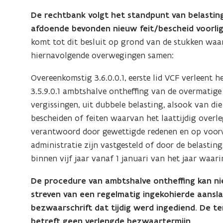
De rechtbank volgt het standpunt van belasting
afdoende bevonden nieuw feit/bescheid voorligt 
komt tot dit besluit op grond van de stukken waar
hiernavolgende overwegingen samen:
Overeenkomstig 3.6.0.0.1, eerste lid VCF verleent h
3.5.9.0.1 ambtshalve ontheffing van de overmatige 
vergissingen, uit dubbele belasting, alsook van d
bescheiden of feiten waarvan het laattijdig overl
verantwoord door gewettigde redenen en op voorw
administratie zijn vastgesteld of door de belasti
binnen vijf jaar vanaf 1 januari van het jaar waari
De procedure van ambtshalve ontheffing kan n
streven van een regelmatig ingekohierde aanslag
bezwaarschrift dat tijdig werd ingediend. De t
betreft geen verlengde bezwaartermijn
.