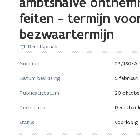
ambtshalve ontheffi
zich
op:
feiten - termijn voo
Waardering
bezwaartermijn
onroerend
goed
Rechtspraak
-
stedenbouwkundige
Nummer
23/180/A
inbreuk-
ambtshalve
Datum beslissing
5 februari
ontheffing
-
Publicatiedatum
20 oktobe
geen
bewijs
Rechtbank
Rechtbank
van
Status
Voorlopig
nieuwe
bescheiden
of