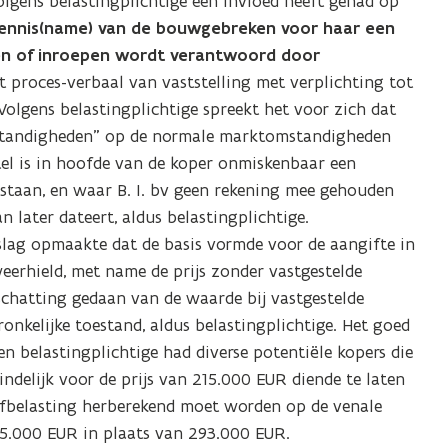
gens belastingplichtige een invloed heeft gehad op
e kennis(name) van de bouwgebreken voor haar een
gen of inroepen wordt verantwoord door
et proces-verbaal van vaststelling met verplichting tot
Volgens belastingplichtige spreekt het voor zich dat
standigheden” op de normale marktomstandigheden
tel is in hoofde van de koper onmiskenbaar een
tstaan, en waar B. I. bv geen rekening mee gehouden
n later dateert, aldus belastingplichtige.
erslag opmaakte dat de basis vormde voor de aangifte in
weerhield, met name de prijs zonder vastgestelde
schatting gedaan van de waarde bij vastgestelde
ronkelijke toestand, aldus belastingplichtige. Het goed
en belastingplichtige had diverse potentiële kopers die
indelijk voor de prijs van 215.000 EUR diende te laten
 erfbelasting herberekend moet worden op de venale
5.000 EUR in plaats van 293.000 EUR.