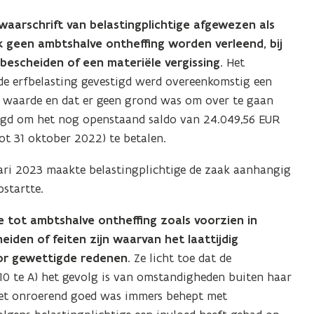
waarschrift van belastingplichtige afgewezen als
ok geen ambtshalve ontheffing worden verleend, bij
 bescheiden of een materiële vergissing
. Het
 de erfbelasting gevestigd werd overeenkomstig een
e waarde en dat er geen grond was om over te gaan
aagd om het nog openstaand saldo van 24.049,56 EUR
tot 31 oktober 2022) te betalen.
nuari 2023 maakte belastingplichtige de zaak aanhangig
pstartte.
e tot ambtshalve ontheffing zoals voorzien in
heiden of feiten zijn waarvan het laattijdig
or gewettigde redenen
. Ze licht toe dat de
10 te A) het gevolg is van omstandigheden buiten haar
 Het onroerend goed was immers behept met