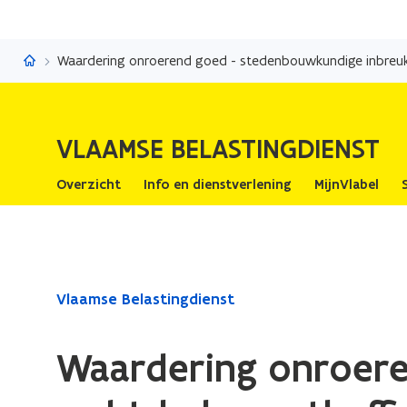
Vlaamse Belastingdienst
VLAAMSE BELASTINGDIENST
Overzicht
Info en dienstverlening
MijnVlabel
Gedaan
Vlaamse Belastingdienst
met
laden.
Waardering onroere
U
bevindt