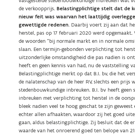
vastgestelde stedenbouwkundige inbreuken wat vol
de verkoopprijs.
Belastingplichtige stelt dat d
nieuw feit was
waarvan het laattijdig overleg
gewettigde redenen
. Daarbij voert zij aan dat h
herstel, pas op 17 februari 2020 werd opgemaakt. 
de woorden “bij normale markt en in normale om
slaan. Een termijn-gebonden verplichting tot hers
uitzonderlijke omstandigheid die pas nadien is on
heeft en geen kennis van had, nu de vaststelling va
Belastingplichtige merkt op dat B.I. bv, die het v
de nalatenschap van de heer RV, slechts een prijs 
stedenbouwkundige inbreuken. B.I. bv heeft geen 
inbreuken met verplichting tot herstel in de oorsp
bleek nadien veel te hoog geschat te zijn geweest 
echter allen afhaakten, waardoor zij het goed uite
gaan, aldus belastingplichtige. Zij besluit dat de
waarde van het onroerend goed ten belope van 21