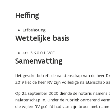
feiten
-
Heffing
termijn
voor
Erfbelasting
ambtshalve
Wettelijke basis
ontheffing
is
art. 3.6.0.0.1. VCF
geen
Samenvatting
verlengde
bezwaartermijn
Het geschil betreft de nalatenschap van de heer 
2019 liet de heer RV zijn volledige nalatenschap a
Op 22 september 2020 diende de notaris namens be
nalatenschap in. Onder de rubriek onroerend ve
die wijlen RV geërfd had van zijn broer, met name