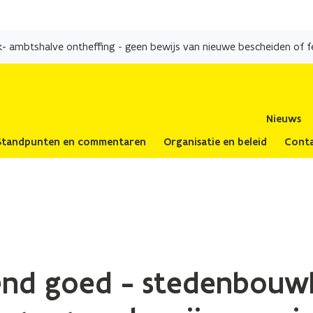
Overslaan
en
naar
de
inhoud
gaan
Nieuws
Standpunten en commentaren
Organisatie en beleid
Cont
nd goed - stedenbouwk