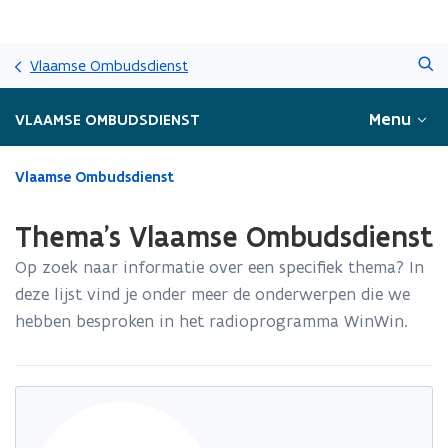
Overslaan
Zoeken
en
Vlaamse Ombudsdienst
naar
de
Menu
VLAAMSE OMBUDSDIENST
inhoud
gaan
Gedaan
Vlaamse Ombudsdienst
met
laden.
Thema's Vlaamse Ombudsdienst
U
bevindt
Op zoek naar informatie over een specifiek thema? In
zich
deze lijst vind je onder meer de onderwerpen die we
op:
hebben besproken in het radioprogramma WinWin.
Thema's
Vlaamse
Ombudsdienst