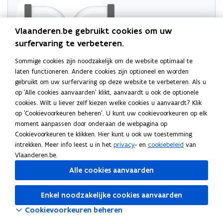
Vlaanderen.be gebruikt cookies om uw
surfervaring te verbeteren.
Sommige cookies zijn noodzakelijk om de website optimaal te
laten functioneren. Andere cookies zijn optioneel en worden
Probeer de pagina opnieuw te laden
gebruikt om uw surfervaring op deze website te verbeteren. Als u
op 'Alle cookies aanvaarden' klikt, aanvaardt u ook de optionele
Indien dit niet lukt, wacht even en probeer opnieuw
cookies. Wilt u liever zelf kiezen welke cookies u aanvaardt? Klik
op 'Cookievoorkeuren beheren'. U kunt uw cookievoorkeuren op elk
moment aanpassen door onderaan de webpagina op
Volg Vlaamse Ombudsdienst op
Cookievoorkeuren te klikken. Hier kunt u ook uw toestemming
opent in nieuw venster
Facebook
intrekken. Meer info leest u in het
privacy
- en
cookiebeleid
van
opent in nieuw venster
Instagram
Vlaanderen.be.
opent in nieuw venster
Linkedin
Alle cookies aanvaarden
Enkel noodzakelijke cookies aanvaarden
Cookievoorkeuren beheren