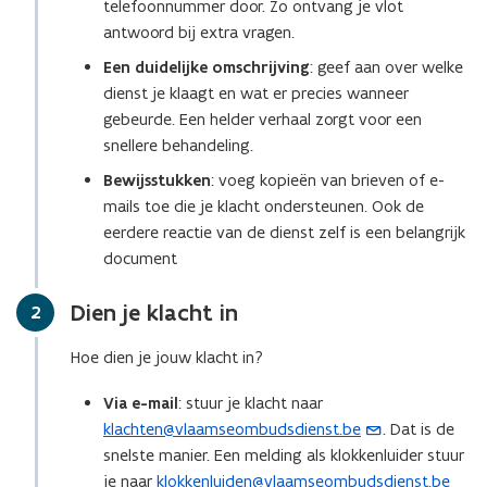
telefoonnummer door. Zo ontvang je vlot
antwoord bij extra vragen.
Een duidelijke omschrijving
: geef aan over welke
dienst je klaagt en wat er precies wanneer
gebeurde. Een helder verhaal zorgt voor een
snellere behandeling.
Bewijsstukken
: voeg kopieën van brieven of e-
mails toe die je klacht ondersteunen. Ook de
eerdere reactie van de dienst zelf is een belangrijk
document
Dien je klacht in
Stap
2
Hoe dien je jouw klacht in?
Via e-mail
: stuur je klacht naar
klachten@vlaamseombudsdienst.be
. Dat is de
(
snelste manier. Een melding als klokkenluider stuur
o
je naar
klokkenluiden@vlaamseombudsdienst.be
p
(