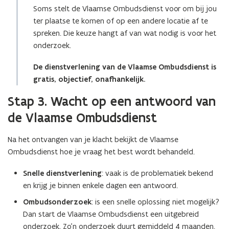
c
l
i
Soms stelt de Vlaamse Ombudsdienst voor om bij jou
a
i
n
ter plaatse te komen of op een andere locatie af te
t
c
n
spreken. Die keuze hangt af van wat nodig is voor het
i
a
i
onderzoek.
e
t
e
)
i
u
De dienstverlening van de Vlaamse Ombudsdienst is
e
w
gratis, objectief, onafhankelijk.
)
v
Stap 3. Wacht op een antwoord van
e
n
de Vlaamse Ombudsdienst
s
t
Na het ontvangen van je klacht bekijkt de Vlaamse
e
Ombudsdienst hoe je vraag het best wordt behandeld.
r
Snelle dienstverlening
: vaak is de problematiek bekend
)
en krijg je binnen enkele dagen een antwoord.
Ombudsonderzoek
: is een snelle oplossing niet mogelijk?
Dan start de Vlaamse Ombudsdienst een uitgebreid
onderzoek. Zo’n onderzoek duurt gemiddeld 4 maanden.