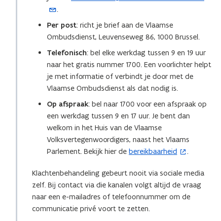
.
e
o
n
p
Per post
: richt je brief aan de Vlaamse
t
e
Ombudsdienst, Leuvenseweg 86, 1000 Brussel.
i
n
Telefonisch
: bel elke werkdag tussen 9 en 19 uur
n
t
naar het gratis nummer 1700. Een voorlichter helpt
u
i
je met informatie of verbindt je door met de
w
n
Vlaamse Ombudsdienst als dat nodig is.
e
u
Op afspraak
: bel naar 1700 voor een afspraak op
-
w
een werkdag tussen 9 en 17 uur. Je bent dan
m
e
welkom in het Huis van de Vlaamse
a
-
Volksvertegenwoordigers, naast het Vlaams
i
m
Parlement. Bekijk hier de
bereikbaarheid
.
l
a
(
a
i
o
Klachtenbehandeling gebeurt nooit via sociale media
p
l
p
zelf. Bij contact via die kanalen volgt altijd de vraag
p
a
e
naar een e-mailadres of telefoonnummer om de
l
p
n
communicatie privé voort te zetten.
i
p
t