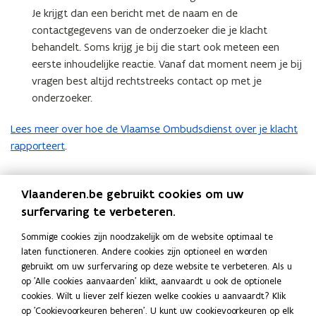
Je krijgt dan een bericht met de naam en de
contactgegevens van de onderzoeker die je klacht
behandelt. Soms krijg je bij die start ook meteen een
eerste inhoudelijke reactie. Vanaf dat moment neem je bij
vragen best altijd rechtstreeks contact op met je
onderzoeker.
Lees meer over hoe de Vlaamse Ombudsdienst over je klacht
rapporteert
.
Neem contact op als je ontevreden bent
Vlaanderen.be gebruikt cookies om uw
surfervaring te verbeteren.
Ben je ontevreden over de behandeling van je dossier?
Neem
dan contact op
. Je klacht komt rechtstreeks bij de Vlaamse
Sommige cookies zijn noodzakelijk om de website optimaal te
ombudsvrouw terecht. Zij beoordeelt de aanpak en bespreekt
laten functioneren. Andere cookies zijn optioneel en worden
die met het onderzoeksteam. Je krijgt daarna een antwoord.
gebruikt om uw surfervaring op deze website te verbeteren. Als u
op 'Alle cookies aanvaarden' klikt, aanvaardt u ook de optionele
cookies. Wilt u liever zelf kiezen welke cookies u aanvaardt? Klik
Deel deze pagina
op 'Cookievoorkeuren beheren'. U kunt uw cookievoorkeuren op elk