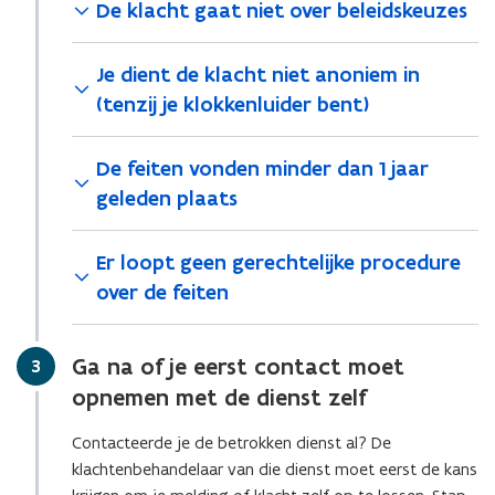
e
w
De klacht gaat niet over beleidskeuzes
r
u
v
)
w
e
Je dient de klacht niet anoniem in
v
n
(tenzij je klokkenluider bent)
e
s
n
t
s
e
De feiten vonden minder dan 1 jaar
t
r
geleden plaats
e
)
r
Er loopt geen gerechtelijke procedure
)
over de feiten
Ga na of je eerst contact moet
Stap
3
opnemen met de dienst zelf
Contacteerde je de betrokken dienst al? De
klachtenbehandelaar van die dienst moet eerst de kans