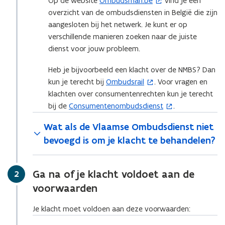
Op de website
Ombudsman.be
vind je een
(
overzicht van de ombudsdiensten in België die zijn
o
aangesloten bij het netwerk. Je kunt er op
p
verschillende manieren zoeken naar de juiste
e
dienst voor jouw probleem.
n
t
Heb je bijvoorbeeld een klacht over de NMBS? Dan
i
kun je terecht bij
Ombudsrail
. Voor vragen en
(
n
klachten over consumentenrechten kun je terecht
o
n
bij de
Consumentenombudsdienst
.
(
p
i
o
e
e
Wat als de Vlaamse Ombudsdienst niet
p
n
u
bevoegd is om je klacht te behandelen?
e
t
w
n
i
v
t
n
e
Ga na of je klacht voldoet aan de
Stap
2
i
n
n
voorwaarden
n
i
s
n
e
t
Je klacht moet voldoen aan deze voorwaarden:
i
u
e