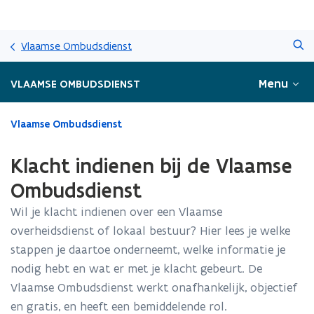
Overslaan
Zoeken
en
Vlaamse Ombudsdienst
naar
de
Menu
VLAAMSE OMBUDSDIENST
inhoud
gaan
Gedaan
Vlaamse Ombudsdienst
met
laden.
Klacht indienen bij de Vlaamse
U
bevindt
Ombudsdienst
zich
Wil je klacht indienen over een Vlaamse
op:
Klacht
overheidsdienst of lokaal bestuur? Hier lees je welke
indienen
stappen je daartoe onderneemt, welke informatie je
bij
nodig hebt en wat er met je klacht gebeurt. De
de
Vlaamse
Vlaamse Ombudsdienst werkt onafhankelijk, objectief
Ombudsdienst
en gratis, en heeft een bemiddelende rol.