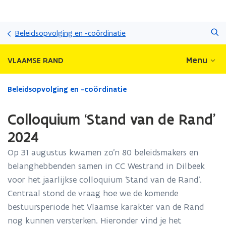
Overslaan
Zoeken
en
Beleidsopvolging en -coördinatie
naar
de
Menu
VLAAMSE RAND
inhoud
gaan
Gedaan
Beleidsopvolging en -coördinatie
met
laden.
Colloquium ‘Stand van de Rand'
U
bevindt
2024
zich
Op 31 augustus kwamen zo’n 80 beleidsmakers en
op:
Colloquium
belanghebbenden samen in CC Westrand in Dilbeek
‘Stand
voor het jaarlijkse colloquium ‘Stand van de Rand’.
van
Centraal stond de vraag hoe we de komende
de
Rand'
bestuursperiode het Vlaamse karakter van de Rand
2024
nog kunnen versterken. Hieronder vind je het