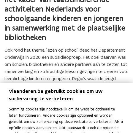
activiteiten Nederlands voor
schoolgaande kinderen en jongeren
in samenwerking met de plaatselijke
bibliotheken
Ook rond het thema ‘lezen op school’ deed het Departement
Onderwijs in 2020 een subsidieoproep. Het doel daarvan was
om scholen, bibliotheken en andere partners aan te zetten tot
samenwerking en zo krachtige leesomgevingen te creëren voor
leerplichtige kinderen en jongeren. Regio’s waar de jeugd
minder in contact komt met het Nederlands, zoals de
Vlaanderen.be gebruikt cookies om uw
grootsteden en de Vlaamse Rand, kregen daarbij bijzondere
surfervaring te verbeteren.
aandacht.
Voor verschillende projecten sprong het Randfonds
bij
.
Sommige cookies zijn noodzakelijk om de website optimaal te
laten functioneren. Andere cookies zijn optioneel en worden
gebruikt om uw surfervaring op deze website te verbeteren. Als u
Deel deze pagina
op 'Alle cookies aanvaarden' klikt, aanvaardt u ook de optionele
F
L
K