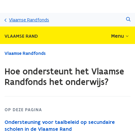
Overslaan
Zoeken
en
Vlaamse Randfonds
naar
de
Menu
VLAAMSE RAND
inhoud
gaan
Gedaan
Vlaamse Randfonds
met
laden.
Hoe ondersteunt het Vlaamse
U
bevindt
Randfonds het onderwijs?
zich
op:
Hoe
ondersteunt
het
OP DEZE PAGINA
Vlaamse
Ondersteuning voor taalbeleid op secundaire
Randfonds
scholen in de Vlaamse Rand
het