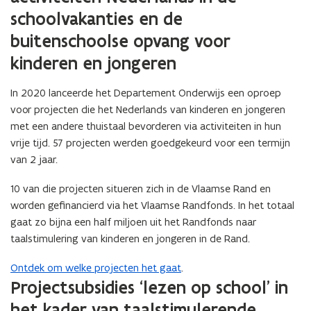
n
schoolvakanties en de
t
buitenschoolse opvang voor
i
n
kinderen en jongeren
n
i
In 2020 lanceerde het Departement Onderwijs een oproep
e
voor projecten die het Nederlands van kinderen en jongeren
u
met een andere thuistaal bevorderen via activiteiten in hun
w
vrije tijd. 57 projecten werden goedgekeurd voor een termijn
v
van 2 jaar.
e
n
10 van die projecten situeren zich in de Vlaamse Rand en
s
worden gefinancierd via het Vlaamse Randfonds. In het totaal
t
gaat zo bijna een half miljoen uit het Randfonds naar
e
taalstimulering van kinderen en jongeren in de Rand.
r
Ontdek om welke projecten het gaat
.
)
Projectsubsidies ‘lezen op school’ in
het kader van taalstimulerende