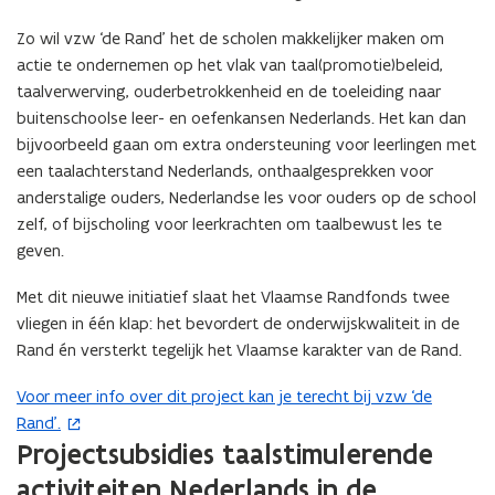
Zo wil vzw ‘de Rand’ het de scholen makkelijker maken om
actie te ondernemen op het vlak van taal(promotie)beleid,
taalverwerving, ouderbetrokkenheid en de toeleiding naar
buitenschoolse leer- en oefenkansen Nederlands. Het kan dan
bijvoorbeeld gaan om extra ondersteuning voor leerlingen met
een taalachterstand Nederlands, onthaalgesprekken voor
anderstalige ouders, Nederlandse les voor ouders op de school
zelf, of bijscholing voor leerkrachten om taalbewust les te
geven.
Met dit nieuwe initiatief slaat het Vlaamse Randfonds twee
vliegen in één klap: het bevordert de onderwijskwaliteit in de
Rand én versterkt tegelijk het Vlaamse karakter van de Rand.
Voor meer info over dit project kan je terecht bij vzw ‘de
(
Rand’.
o
Projectsubsidies taalstimulerende
p
e
activiteiten Nederlands in de