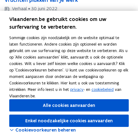
r
n
i
r
z
t
g
r
z
t
g
Verhaal • 30 juni 2022
u
a
a
i
u
a
a
i
c
m
l
t
c
Vlaanderen.be gebruikt cookies om uw
m
l
t
h
e
e
a
Deel deze pagina
h
e
e
surfervaring te verbeteren.
a
t
r
v
a
t
r
v
a
F
L
K
e
l
e
l
e
Sommige cookies zijn noodzakelijk om de website optimaal te
l
e
l
n
a
i
o
e
e
m
n
laten functioneren. Andere cookies zijn optioneel en worden
e
e
m
p
v
r
c
n
p
e
p
gebruikt om uw surfervaring op deze website te verbeteren. Als u
v
r
e
l
e
k
e
e
k
i
l
op 'Alle cookies aanvaarden' klikt, aanvaardt u ook de optionele
e
k
e
u
n
r
u
cookies. Wilt u liever zelf kiezen welke cookies u aanvaardt? Klik
n
b
e
e
r
k
a
k
op 'Cookievoorkeuren beheren'. U kunt uw cookievoorkeuren op elk
a
o
d
e
k
c
k
moment aanpassen door onderaan de webpagina op
c
o
i
r
e
h
e
Cookievoorkeuren te klikken. Hier kunt u ook uw toestemming
h
k
n
l
n
t
n
intrekken. Meer info leest u in het
privacy
- en
cookiebeleid
van
t
v
o
o
i
v
Vlaanderen.be.
a
p
p
n
a
Alle cookies aanvaarden
n
e
e
k
n
j
j
n
n
n
e
Enkel noodzakelijke cookies aanvaarden
e
t
t
a
w
w
Cookievoorkeuren beheren
i
i
a
e
e