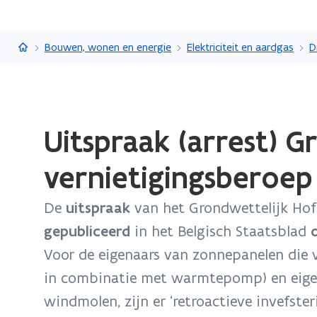
Vlaanderen.be
Bouwen, wonen en energie
Elektriciteit en aardgas
D
Gedaan
Uitspraak (arrest) G
met
laden.
vernietigingsberoep
U
bevindt
De
uitspraak
van het Grondwettelijk Hof d
zich
op:
gepubliceerd
in het Belgisch Staatsblad
Uitspraak
Voor de eigenaars van zonnepanelen die v
(arrest)
in combinatie met warmtepomp) en eigen
Grondwettelijk
windmolen, zijn er ‘retroactieve invefster
Hof