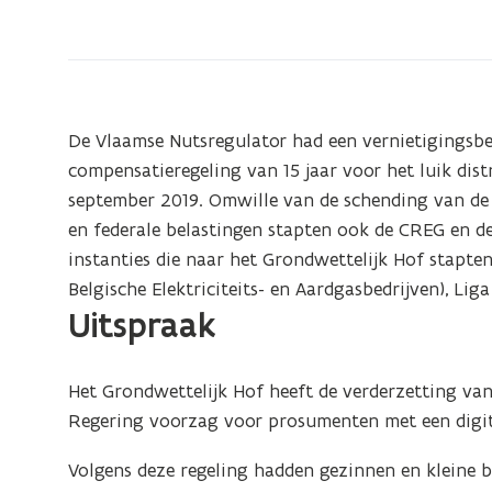
over
het
vernietigingsberoep
tegen
het
De Vlaamse Nutsregulator had een vernietigingsbe
decreet
compensatieregeling van 15 jaar voor het luik distr
digitale
september 2019. Omwille van de schending van de 
meters
en federale belastingen stapten ook de CREG en de
instanties die naar het Grondwettelijk Hof stapt
Belgische Elektriciteits- en Aardgasbedrijven), Li
Uitspraak
Het Grondwettelijk Hof heeft de verderzetting va
Regering voorzag voor prosumenten met een digit
Volgens deze regeling hadden gezinnen en kleine 