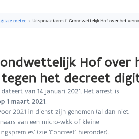
Overslaan
en
igitale meter
naar
de
inhoud
gaan
rondwettelijk Hof over 
 tegen het decreet digi
ateert van 14 januari 2021. Het arrest is
op 1 maart 2021
.
oor 2021 in dienst zijn genomen (al dan niet
aars van een micro-wkk of kleine
ingspremies’ (zie ‘Concreet’ hieronder).