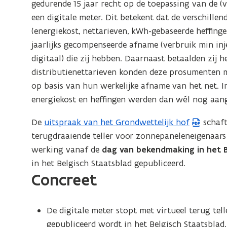
gedurende 15 jaar recht op de toepassing van de (v
een digitale meter. Dit betekent dat de verschille
(energiekost, nettarieven, kWh-gebaseerde heffin
jaarlijks gecompenseerde afname (verbruik min inj
digitaal) die zij hebben. Daarnaast betaalden zij
distributienettarieven konden deze prosumenten m
op basis van hun werkelijke afname van het net. I
energiekost en heffingen werden dan wél nog aan
De
uitspraak van het Grondwettelijk hof
schaft
(
terugdraaiende teller voor zonnepaneleneigenaars 
P
werking vanaf de
dag van bekendmaking in het B
D
in het Belgisch Staatsblad gepubliceerd.
F
Concreet
b
e
s
De digitale meter stopt met virtueel terug tel
t
gepubliceerd wordt in het Belgisch Staatsblad