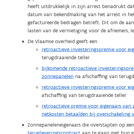
a
heeft uitdrukkelijk in zijn arrest benadrukt d
n
datum van bekendmaking van het arrest in het
d
gefactureerde bedragen betreft. Dit om de aan
o
lasten van de vernietiging voor de afnemers, l
p
De Vlaamse overheid geeft een
e
retroactieve investeringspremie voor e
n
terugdraaiende teller
t
i
bijkomende retroactieve investeringsp
n
zonnepanelen
na afschaffing van terugd
n
retroactieve investeringspremie voor e
i
afschaffing van terugdraaiende teller
e
retroactieve premie voor eigenaars van
u
netkosten betaalden bij overschakeling 
w
v
Zonnepaneleneigenaars die overstapten op een 
e
terugleveringscontract
aan te gaan met hun ene