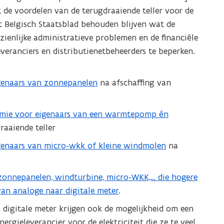
at de voordelen van de terugdraaiende teller voor de
 Belgisch Staatsblad behouden blijven wat de
zienlijke administratieve problemen en de financiële
everanciers en distributienetbeheerders te beperken.
igenaars van zonnepanelen
na afschaffing van
remie voor eigenaars van een warmtepomp én
raaiende teller
igenaars van micro-wkk of kleine windmolen
na
 zonnepanelen, windturbine, micro-WKK,… die hogere
van analoge naar digitale meter
.
digitale meter krijgen ook de mogelijkheid om een
rgieleverancier voor de elektriciteit die ze te veel