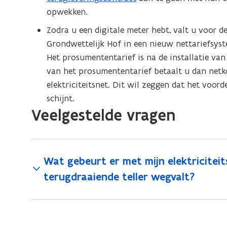
n
opwekken.
s
Zodra u een digitale meter hebt, valt u voor d
t
Grondwettelijk Hof in een nieuw nettariefsyst
e
Het prosumententarief is na de installatie van
r
van het prosumententarief betaalt u dan netk
)
elektriciteitsnet. Dit wil zeggen dat het voor
schijnt.
Veelgestelde vragen
Wat gebeurt er met mijn elektricite
terugdraaiende teller wegvalt?