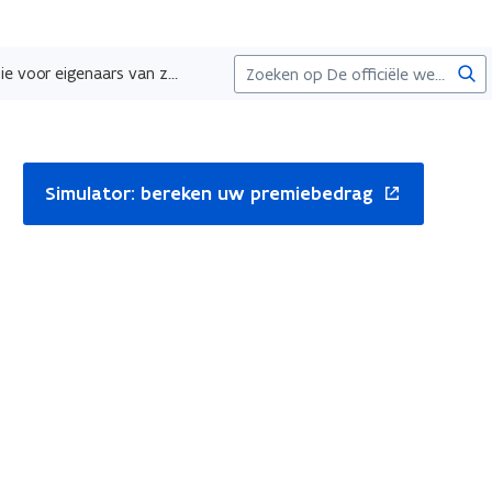
Zoe
Retroactieve investeringspremie voor eigenaars van zonnepanelen na afschaffing van terugdraaiende teller
nt
Simulator: bereken uw premiebedrag
uw
ster