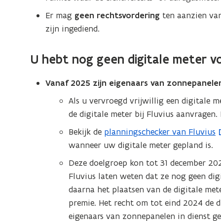
Er mag
geen rechtsvordering
ten aanzien van
zijn ingediend.
U hebt nog geen digitale meter vo
Vanaf 2025 zijn eigenaars van zonnepanelen 
Als u vervroegd vrijwillig een digitale m
de digitale meter bij Fluvius aanvragen. 
Bekijk de
planningschecker van Fluvius
(
wanneer uw digitale meter gepland is.
o
p
Deze doelgroep kon tot 31 december 202
e
Fluvius laten weten dat ze nog geen dig
n
daarna het plaatsen van de digitale mete
t
premie. Het recht om tot eind 2024 de di
i
eigenaars van zonnepanelen in dienst ge