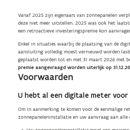
van
zonnepanelen
Vanaf 2025 zijn eigenaars van zonnepanelen verp
na
deze niet meer uitstellen. 2025 was ook het laatst
afschaffing
een retroactieve investeringspremie kon aanvragen,
van
terugdraaiende
Enkel in situaties waarbij de plaatsing van de dig
teller
aansluiting volledig moest vernieuwd worden (asbe
geplaatst worden tot en met 31 maart 2026 met b
premie aangevraagd worden uiterlijk op 31.12.2
Voorwaarden
U hebt al een digitale meter voor 
Om in aanmerking te komen voor de eenmalige ret
zonnepaneleninstallatie en uw aanvraag aan alle