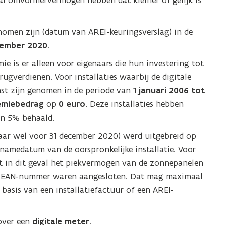
l omvormervermogen hebben dat kleiner of gelijk is
nomen zijn (datum van AREI-keuringsverslag) in de
ecember 2020
.
ie is er alleen voor eigenaars die hun investering tot
gverdienen. Voor installaties waarbij de digitale
enst zijn genomen in de periode van
1 januari 2006 tot
emiebedrag
op
0 euro.
Deze installaties hebben
n 5% behaald.
maar wel voor 31 december 2020) werd uitgebreid op
namedatum van de oorspronkelijke installatie. Voor
 in dit geval het piekvermogen van de zonnepanelen
et EAN-nummer waren aangesloten. Dat mag maximaal
basis van een installatiefactuur of een AREI-
over een
digitale meter
.