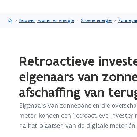
Vlaanderen.be
Bouwen, wonen en energie
Groene energie
Zonnepa
Gedaan
Retroactieve invest
met
laden.
eigenaars van zonn
U
bevindt
afschaffing van teru
zich
op:
Eigenaars van zonnepanelen die overschak
Retroactieve
meter, konden een ‘retroactieve investe
investeringspremie
voor
na het plaatsen van de digitale meter én
eigenaars