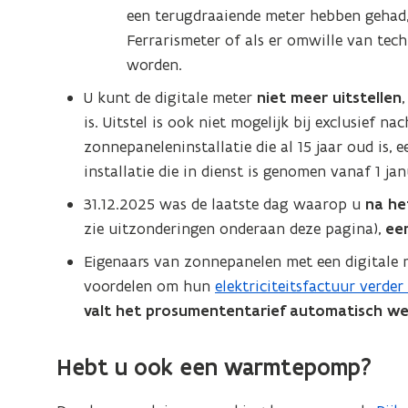
n
een terugdraaiende meter hebben gehad, 
n
Ferrarismeter of als er omwille van tec
i
worden.
e
U kunt de digitale meter
niet meer uitstellen
u
is. Uitstel is ook niet mogelijk bij exclusief n
w
zonnepaneleninstallatie die al 15 jaar oud is,
v
installatie die in dienst is genomen vanaf 1 jan
e
31.12.2025 was de laatste dag waarop u
na he
n
zie uitzonderingen onderaan deze pagina),
een
s
t
Eigenaars van zonnepanelen met een digitale 
e
voordelen om hun
elektriciteitsfactuur verder
r
valt het prosumententarief automatisch w
)
Hebt u ook een
warmtepomp
?