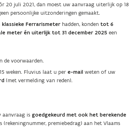
ór 20 juli 2021, dan moest uw aanvraag uiterlijk op 18
u
geen persoonlijke uitzonderingen gemaakt.
w
n
klassieke Ferrarismeter
hadden, konden
tot 6
v
ale meter
én uiterlijk tot 31 december 2025
een
e
n
s
t
an de voorwaarden.
e
15 weken. Fluvius laat u per
e-mail
weten of uw
r
rd
(met vermelding van reden).
)
w aanvraag is
goedgekeurd met ook het berekende
ns (rekeningnummer, premiebedrag) aan het Vlaams