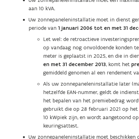
Uw zonnepaneleninstallatie moet een maximaa
aan 10 kVA.
Uw zonnepaneleninstallatie moet in dienst ge
periode van
1 januari 2006 tot en met 31 d
Let wel: de retroactieve investeringsprem
op vandaag nog onvoldoende konden teru
meter is geplaatst in 2025, en die in di
en met 31 december 2013
, komt het
pr
gemiddeld genomen al een rendement va
Als uw zonnepaneleninstallatie later (
hetzelfde EAN-nummer, geldt de indienst
het bepalen van het premiebedrag wordt
gebruikt die op 28 februari 2021 op h
10 kWpiek zijn, en wordt aangetoond op 
keuringsattest.
Uw zonnepaneleninstallatie moet beschikken 