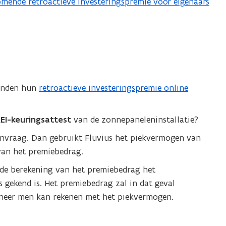
omende retroactieve investeringspremie voor eigenaars
konden hun
retroactieve investeringspremie online
(
o
p
REI-keuringsattest
van de zonnepaneleninstallatie?
e
aanvraag. Dan gebruikt Fluvius het piekvermogen van
n
 van het premiebedrag.
t
 de berekening van het premiebedrag het
i
gekend is. Het premiebedrag zal in dat geval
n
nneer men kan rekenen met het piekvermogen.
n
i
e