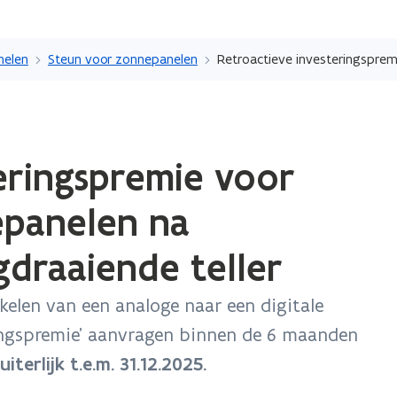
Overslaan
en
nelen
Steun voor zonnepanelen
naar
de
inhoud
ope
gaan
eringspremie voor
in
nie
epanelen na
ven
gdraaiende teller
elen van een analoge naar een digitale
ringspremie’ aanvragen binnen de 6 maanden
uiterlijk t.e.m. 31.12.2025.