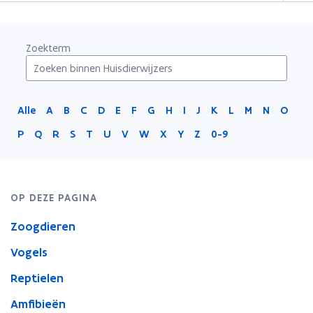
Zoekterm
Alle
A
B
C
D
E
F
G
H
I
J
K
L
M
N
O
P
Q
R
S
T
U
V
W
X
Y
Z
0-9
OP DEZE PAGINA
Zoogdieren
Vogels
Reptielen
Amfibieën