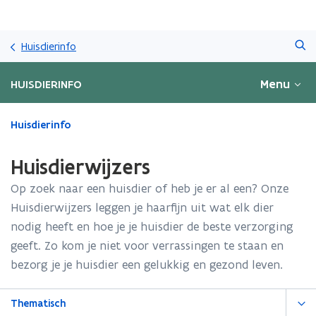
Overslaan
Zoeken
en
Huisdierinfo
naar
de
Menu
HUISDIERINFO
inhoud
gaan
Gedaan
Huisdierinfo
met
laden.
Huisdierwijzers
U
bevindt
Op zoek naar een huisdier of heb je er al een? Onze
zich
Huisdierwijzers leggen je haarfijn uit wat elk dier
op:
nodig heeft en hoe je je huisdier de beste verzorging
Huisdierwijzers
geeft. Zo kom je niet voor verrassingen te staan en
bezorg je je huisdier een gelukkig en gezond leven.
Thematisch