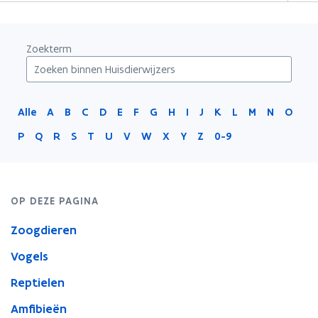
Zoekterm
Alle
A
B
C
D
E
F
G
H
I
J
K
L
M
N
O
P
Q
R
S
T
U
V
W
X
Y
Z
0-9
OP DEZE PAGINA
Zoogdieren
Vogels
Reptielen
Amfibieën