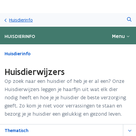
Overslaan
Zoeken
en
Huisdierinfo
naar
de
Menu
HUISDIERINFO
inhoud
gaan
Gedaan
Huisdierinfo
met
laden.
Huisdierwijzers
U
bevindt
Op zoek naar een huisdier of heb je er al een? Onze
zich
Huisdierwijzers leggen je haarfijn uit wat elk dier
op:
nodig heeft en hoe je je huisdier de beste verzorging
Huisdierwijzers
geeft. Zo kom je niet voor verrassingen te staan en
bezorg je je huisdier een gelukkig en gezond leven.
Thematisch