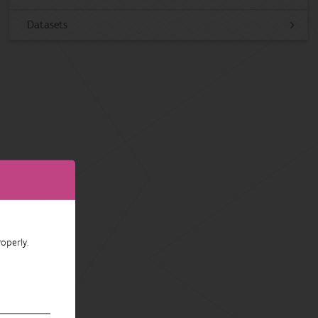
Datasets
operly.