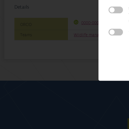
Details
0000-0002-8426-4788
ORCID
Teams
Wildlife management & coexis