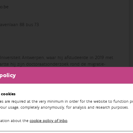
o.be
avenlaan 88 bus 73
Universiteit Antwerpen, waar hij afstudeerde in 2019 met
startte hij zijn doctoraatsonderzoek rond de migratie-
 Hasselt en Université de Namur.
policy
zoeker binnen de onderzoeksgroep Wildlife Management
landbouw- en ecologische schade door kraaiachtigen.
 cookies
es are required at the very minimum in order for the website to function pr
lysetechnieken, waaronder verspreidings- en
your usage, completely anonymously, for analysis and research purposes.
en zoals passieve akoestische monitoring en GPS-
elijke onderbouwing van beleid en beheer rond
mation about the
cookie policy of Inbo
.