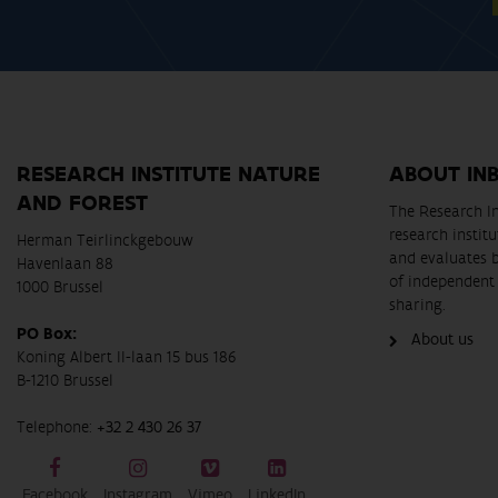
RESEARCH INSTITUTE NATURE
ABOUT IN
AND FOREST
The Research In
research instit
Herman Teirlinckgebouw
and evaluates 
Havenlaan 88
of independent 
1000 Brussel
sharing.
PO Box:
About us
Koning Albert II-laan 15 bus 186
B-1210 Brussel
Telephone:
+32 2 430 26 37
Facebook
Instagram
Vimeo
LinkedIn