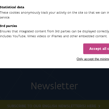
Statistical data
These cookies anonymously track your activity on the site so that we can 
service.
3rd parties
tence
Ensures that integrated content from 3rd parties can be displayed correctly
includes YouTube, Vimeo videos or iFrames and other embedded content.
Accept all 
Only accept the mini
Newsletter
SUBSCRIBE TO OUR ENGLISH NEWSLETTER(S) HERE