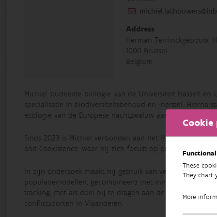
michiel.lathouwers@inb
Address
Herman Teirlinckgebouw, H
1000 Brussel
Belgium
Michiel studeerde biologie aan de Universiteit Hasselt en 
specialisatie in biodiversiteitsbehoud en -herstel. Hierna 
ecologie van de Europese nachtzwaluw aan de Universiteit
Cookie 
Sinds 2023 is Michiel verbonden aan het INBO als onder
and Coexistence, waar hij zich focust op projecten rond 
Functional
These cooki
In zijn onderzoek maakt hij gebruik van verschillende ana
They chart 
populatiemodellen, gecombineerd met innovatieve method
tracking, met als doel bij te dragen aan de wetenschapp
More infor
conflictsoorten in Vlaanderen.