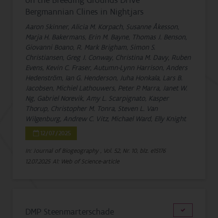
on the Breeding Grounds Drive
Bergmannian Clines in Nightjars
Aaron Skinner, Alicia M. Korpach, Susanne Åkesson,
Marja H. Bakermans, Erin M. Bayne, Thomas J. Benson,
Giovanni Boano, R. Mark Brigham, Simon S.
Christiansen, Greg J. Conway, Christina M. Davy, Ruben
Evens, Kevin C. Fraser, Autumn-Lynn Harrison, Anders
Hedenström, Ian G. Henderson, Juha Honkala, Lars B.
Jacobsen, Michiel Lathouwers, Peter P. Marra, Janet W.
Ng, Gabriel Norevik, Amy L. Scarpignato, Kasper
Thorup, Christopher M. Tonra, Steven L. Van
Wilgenburg, Andrew C. Vitz, Michael Ward, Elly Knight
12/07/2025
In: Journal of Biogeography , Vol. 52, Nr. 10, blz. e15176
12.07.2025
A1: Web of Science-article
DMP Steenmarterschade