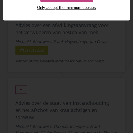
Only accept the minimum cookies
Advies over een afwijkingsaanvraag voor
het verwijderen van nesten van roek
Michiel Lathouwers, Frank Huysentruyt, Jim Casaer
26/06/2026
Advices of the Research Institute for Nature and Forest
Advies over de staat van instandhouding
en het afschot van kraaiachtigen en
spreeuw
Michiel Lathouwers, Thomas Scheppers, Frank
Huysentruyt, Olivier Dochy, Glenn Vermeersch, Thierry