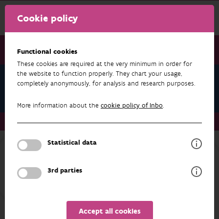
Cookie policy
Functional cookies
These cookies are required at the very minimum in order for
the website to function properly. They chart your usage,
Michiel Lathouwers
completely anonymously, for analysis and research purposes.
Publications
More information about the
cookie policy of Inbo
.
About us
Staff
Michiel Lathouwers
Publications
Statistical data
RESEARCH & RESULTS
3rd parties
FILTER
1 - 16 from 16 results
Accept all cookies