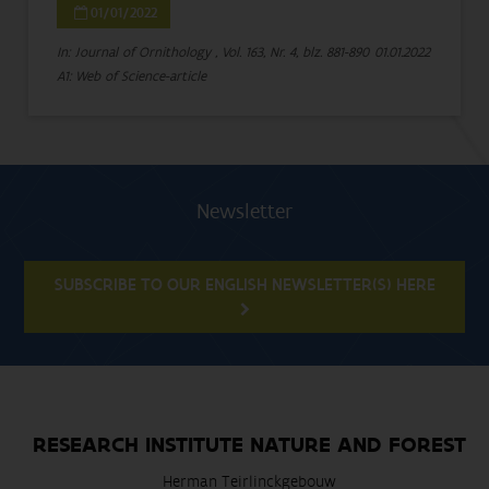
01/01/2022
In: Journal of Ornithology , Vol. 163, Nr. 4, blz. 881-890
01.01.2022
A1: Web of Science-article
Newsletter
SUBSCRIBE TO OUR ENGLISH NEWSLETTER(S) HERE
RESEARCH INSTITUTE NATURE AND FOREST
Herman Teirlinckgebouw