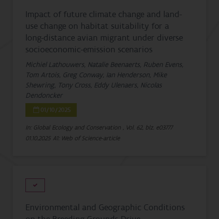
Impact of future climate change and land-
use change on habitat suitability for a
long-distance avian migrant under diverse
socioeconomic-emission scenarios
Michiel Lathouwers, Natalie Beenaerts, Ruben Evens,
Tom Artois, Greg Conway, Ian Henderson, Mike
Shewring, Tony Cross, Eddy Ulenaers, Nicolas
Dendoncker
01/10/2025
In: Global Ecology and Conservation , Vol. 62, blz. e03777
01.10.2025
A1: Web of Science-article
Environmental and Geographic Conditions