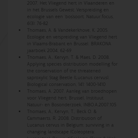
2007. Het Vliegend hert in Vlaanderen en
in het Brussels Gewest: Verspreiding en
ecologie van een ‘bos’soort. Natuur.focus,
6(3): 76-82
Thomaes, A. & Vandekerkhove, K. 2005.
Ecologie en verspreiding van Vliegend hert
in Vlaams-Brabant en Brussel. BRAKONA
jaarboek 2004, 62-69
Thomaes, A., Kervyn, T. & Maes, D. 2008.
Applying species distribution modelling for
the conservation of the threatened
saproxylic Stag Beetle (Lucanus cervus).
Biological conservation, 141: 1400-1410
Thomaes, A. 2007. Aanleg van broedhopen
voor Vliegend hert. Brussel, Instituut
Natuur- en Bosonderzoek, INBO.A.2007.105
Thomaes, A., Kervyn, T., Beck O. &
Cammaerts, R. 2008. Distribution of
Lucanus cervus in Belgium: surviving in a
changing landscape (Coleoptera: