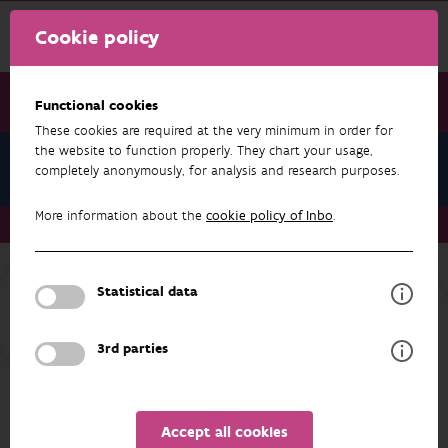
Cookie policy
Functional cookies
These cookies are required at the very minimum in order for
the website to function properly. They chart your usage,
Vliegend hert
completely anonymously, for analysis and research purposes.
More information about the
cookie policy of Inbo
.
Vliegend hert
Broedhopen
Statistical data
VLIEGEND HERT
Broedhopen
3rd parties
Tochtermann begon eind jaren 1980 in
Duitsland met onderzoek naar vliegend hert in
artificieel aangeboden dood hout. De soort
Accept all cookies
was op dat moment al in heel Europa vrij