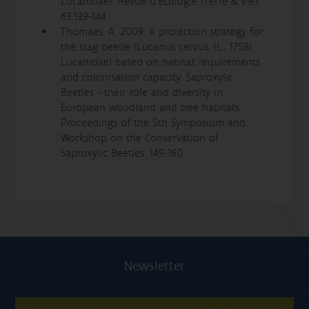
Lucanidae). Revue d'Ecologie (Terre & Vie),
63:139-144
Thomaes, A. 2009. A protection strategy for
the stag beetle (Lucanus cervus, (L., 1758),
Lucanidae) based on habitat requirements
and colonisation capacity. Saproxylic
Beetles - their role and diversity in
European woodland and tree habitats:
Proceedings of the 5th Symposium and
Workshop on the Conservation of
Saproxylic Beetles, 149-160
Newsletter