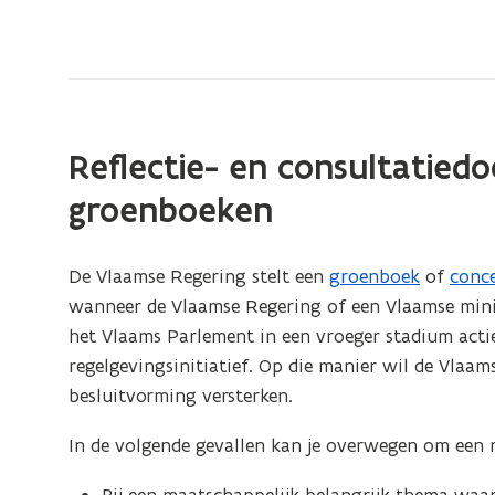
bevindt
zich
op:
Reflectie-
en
Reflectie- en consultatied
consultatiedocumenten,
beleidsverklaringen
groenboeken
De Vlaamse Regering stelt een
groenboek
of
conc
wanneer de Vlaamse Regering of een Vlaamse minis
het Vlaams Parlement in een vroeger stadium actief
regelgevingsinitiatief. Op die manier wil de Vlaam
besluitvorming versterken.
In de volgende gevallen kan je overwegen om een r