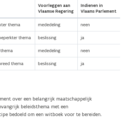
Voorleggen aan
Indienen in
Vlaamse Regering
Vlaams Parlement
rkter thema
mededeling
neen
 beperkter thema
beslissing
ja
d thema
mededeling
neen
 breed thema
beslissing
ja
ument over een belangrijk maatschappelijk
mvangrijk beleidsthema met een
ncipe bedoeld om een witboek voor te bereiden.