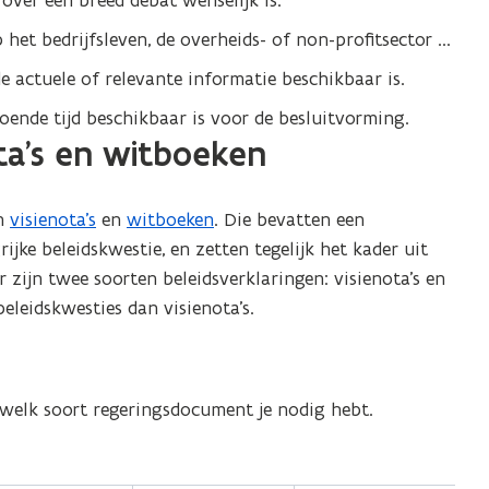
over een breed debat wenselijk is.
het bedrijfsleven, de overheids- of non-profitsector ...
 actuele of relevante informatie beschikbaar is.
oende tijd beschikbaar is voor de besluitvorming.
ota’s en witboeken
in
visienota’s
en
witboeken
. Die bevatten een
jke beleidskwestie, en zetten tegelijk het kader uit
zijn twee soorten beleidsverklaringen: visienota’s en
leidskwesties dan visienota’s.
 welk soort regeringsdocument je nodig hebt.