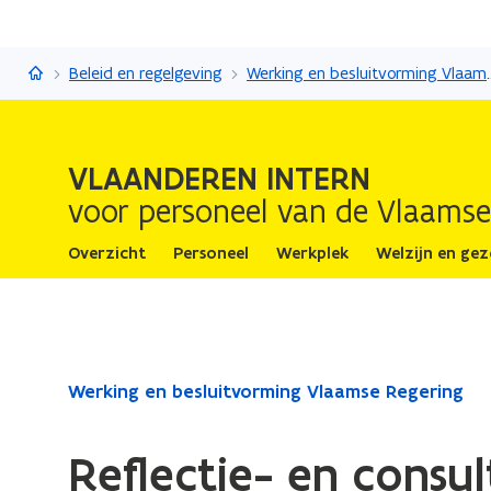
Vlaanderen Intern
Beleid en regelgeving
Werking en besluit
VLAANDEREN INTERN
voor personeel van de Vlaamse
Overzicht
Personeel
Werkplek
Welzijn en ge
Gedaan
Werking en besluitvorming Vlaamse Regering
met
laden.
Reflectie- en consu
U