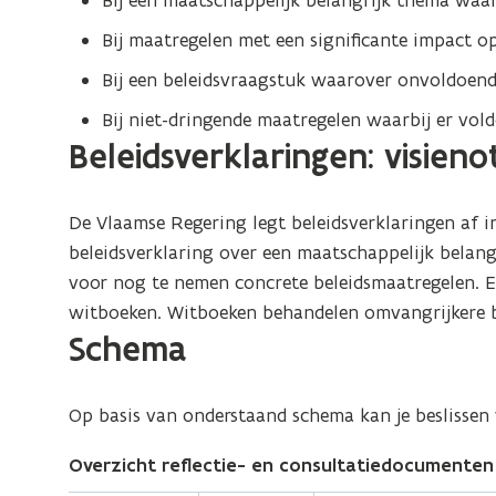
Bij een maatschappelijk belangrijk thema waar
Bij maatregelen met een significante impact op 
Bij een beleidsvraagstuk waarover onvoldoende
Bij niet-dringende maatregelen waarbij er vold
Beleidsverklaringen: visien
De Vlaamse Regering legt beleidsverklaringen af 
beleidsverklaring over een maatschappelijk belangri
voor nog te nemen concrete beleidsmaatregelen. Er 
witboeken. Witboeken behandelen omvangrijkere be
(Scroll
(Scroll
Schema
links)
rechts)
Op basis van onderstaand schema kan je beslissen
Overzicht reflectie- en consultatiedocumenten