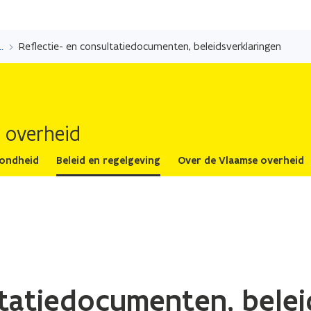
Overslaan
en
vorming Vlaamse Regering
Reflectie- en consultatiedocumenten, beleidsverklaringen
naar
de
inhoud
gaan
 overheid
zondheid
Beleid en regelgeving
Over de Vlaamse overheid
ltatiedocumenten, belei