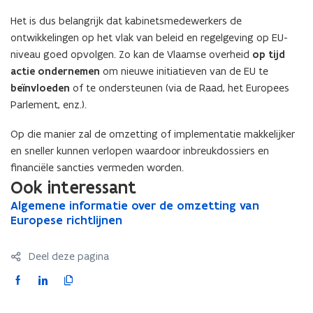
i
a
Het is dus belangrijk dat kabinetsmedewerkers de
n
t
ontwikkelingen op het vlak van beleid en regelgeving op EU-
n
i
niveau goed opvolgen. Zo kan de Vlaamse overheid
op tijd
i
e
actie ondernemen
om nieuwe initiatieven van de EU te
e
)
beïnvloeden
of te ondersteunen (via de Raad, het Europees
u
Parlement, enz.).
w
v
Op die manier zal de omzetting of implementatie makkelijker
e
en sneller kunnen verlopen waardoor inbreukdossiers en
n
financiële sancties vermeden worden.
s
Ook interessant
t
A
Algemene informatie over de omzetting van
A
e
l
Europese richtlijnen
l
r
g
g
)
e
e
Deel deze pagina
m
m
e
e
F
L
K
n
n
a
i
o
e
e
c
n
p