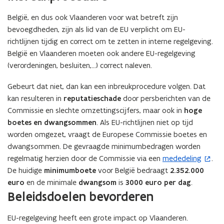
e
België, en dus ook Vlaanderen voor wat betreft zijn
n
bevoegdheden, zijn als lid van de EU verplicht om EU-
t
richtlijnen tijdig en correct om te zetten in interne regelgeving.
i
België en Vlaanderen moeten ook andere EU-regelgeving
n
(verordeningen, besluiten,…) correct naleven.
u
w
Gebeurt dat niet, dan kan een inbreukprocedure volgen. Dat
e
kan resulteren in
reputatieschade
door persberichten van de
-
Commissie en slechte omzettingscijfers, maar ook in
hoge
m
boetes en dwangsommen
. Als EU-richtlijnen niet op tijd
a
worden omgezet, vraagt de Europese Commissie boetes en
i
dwangsommen. De gevraagde minimumbedragen worden
l
regelmatig herzien door de Commissie via een
mededeling
.
(
a
De huidige
minimumboete
voor België bedraagt
2.352.000
o
p
euro
en de minimale
dwangsom
is
3000 euro per dag
.
p
p
Beleidsdoelen bevorderen
e
l
n
i
EU-regelgeving heeft een grote impact op Vlaanderen.
t
c