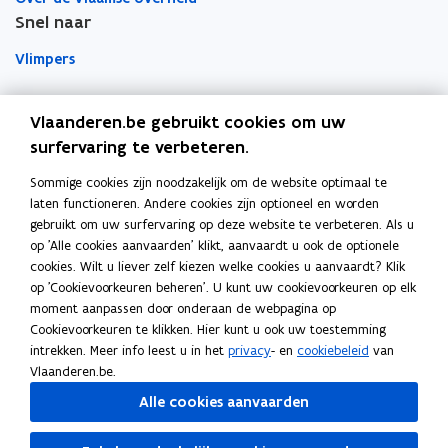
l
t
t
e
e
r
Snel naar
i
a
i
n
n
d
n
n
p
s
s
Vlimpers
g
g
p
t
t
v
v
l
Facilipunt
e
e
a
a
Vlaanderen.be gebruikt cookies om uw
i
r
r
n
n
surfervaring te verbeteren.
o
c
Orafin
E
E
p
Dit is een website van
a
u
u
Sommige cookies zijn noodzakelijk om de website optimaal te
r
e
t
r
laten functioneren. Andere cookies zijn optioneel en worden
Agentschap Overheidspersoneel
o
o
n
i
gebruikt om uw surfervaring op deze website te verbeteren. Als u
p
p
t
e
op 'Alle cookies aanvaarden' klikt, aanvaardt u ook de optionele
Het Facilitair Bedrijf
e
e
i
)
cookies. Wilt u liever zelf kiezen welke cookies u aanvaardt? Klik
s
s
op 'Cookievoorkeuren beheren'. U kunt uw cookievoorkeuren op elk
n
Digitaal Vlaanderen
e
e
moment aanpassen door onderaan de webpagina op
n
r
r
Cookievoorkeuren te klikken. Hier kunt u ook uw toestemming
i
Departement Kanselarij en Buitenlandse Zaken
i
i
intrekken. Meer info leest u in het
privacy
- en
cookiebeleid
van
c
e
Blijf op de hoogte
c
Vlaanderen.be.
h
h
u
Elke twee weken vind je op vrijdag de nieuwsbrief van
Alle cookies aanvaarden
t
t
w
l
Vlaanderen Intern in je mailbox.
l
v
i
i