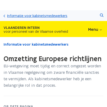
Overslaan
Zoeken
en
Informatie voor kabinetsmedewerkers
naar
de
VLAANDEREN INTERN
Menu
inhoud
voor personeel van de Vlaamse overheid
gaan
Gedaan
Informatie voor kabinetsmedewerkers
met
laden.
Omzetting Europese richtlijnen
U
bevindt
EU-wetgeving moet tijdig en correct omgezet worden
zich
in Vlaamse regelgeving om zware financiële sancties
op:
te vermijden. Als kabinetsmedewerker heb je een
Omzetting
Europese
belangrijke rol in dat proces.
richtlijnen
OP DEZE PAGINA