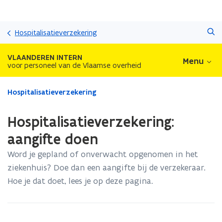
Overslaan
Zoeken
en
Hospitalisatieverzekering
naar
de
VLAANDEREN INTERN
Menu
inhoud
voor personeel van de Vlaamse overheid
gaan
Gedaan
Hospitalisatieverzekering
met
laden.
Hospitalisatieverzekering:
U
bevindt
aangifte doen
zich
Word je gepland of onverwacht opgenomen in het
op:
Hospitalisatieverzekering:
ziekenhuis? Doe dan een aangifte bij de verzekeraar.
aangifte
Hoe je dat doet, lees je op deze pagina.
doen