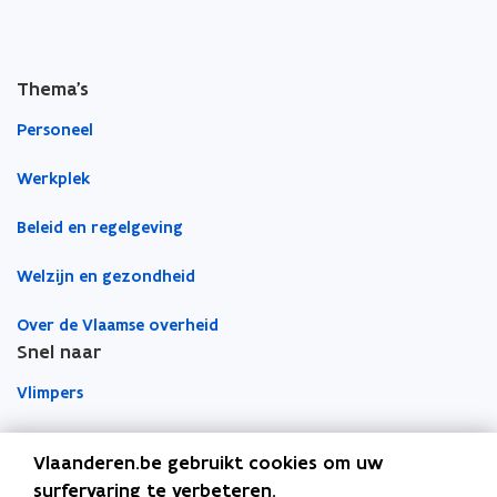
m
n
n
d
a
s
s
i
t
t
Thema's
l
e
e
a
r
r
Personeel
p
p
Werkplek
l
Beleid en regelgeving
i
c
Welzijn en gezondheid
a
t
Over de Vlaamse overheid
i
Snel naar
e
)
Vlimpers
Facilipunt
Vlaanderen.be gebruikt cookies om uw
surfervaring te verbeteren.
o
Orafin