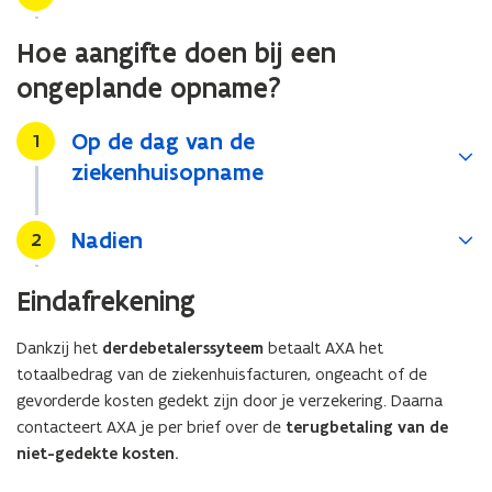
Hoe aangifte doen bij een
ongeplande opname?
Op de dag van de
Stap
1
ziekenhuisopname
Nadien
Stap
2
Eindafrekening
Dankzij het
derdebetalerssyteem
betaalt AXA het
totaalbedrag van de ziekenhuisfacturen, ongeacht of de
gevorderde kosten gedekt zijn door je verzekering. Daarna
contacteert AXA je per brief over de
terugbetaling van de
niet-gedekte kosten.