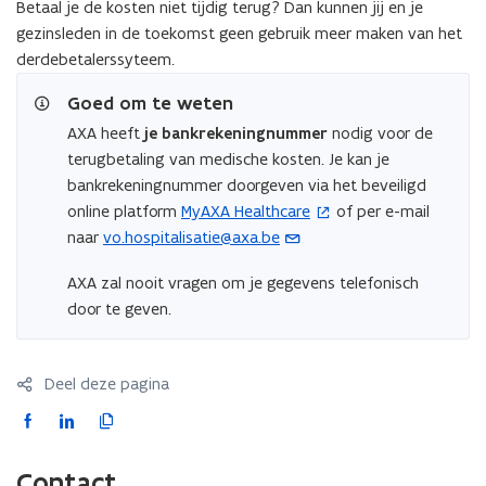
Betaal je de kosten niet tijdig terug? Dan kunnen jij en je
gezinsleden in de toekomst geen gebruik meer maken van het
derdebetalerssyteem.
Goed om te weten
AXA heeft
je bankrekeningnummer
nodig voor de
terugbetaling van medische kosten. Je kan je
bankrekeningnummer doorgeven via het beveiligd
online platform
MyAXA Healthcare
of per e-mail
(
naar
vo.hospitalisatie@axa.be
(
o
o
p
AXA zal nooit vragen om je gegevens telefonisch
p
e
door te geven.
e
n
n
t
t
i
Deel deze pagina
i
n
F
L
K
n
n
a
i
o
u
i
c
n
p
w
e
Contact