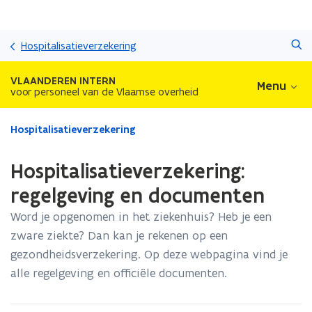
Overslaan
Zoeken
en
Hospitalisatieverzekering
naar
de
VLAANDEREN INTERN
Menu
inhoud
voor personeel van de Vlaamse overheid
gaan
Gedaan
Hospitalisatieverzekering
met
laden.
Hospitalisatieverzekering:
U
bevindt
regelgeving en documenten
zich
Word je opgenomen in het ziekenhuis? Heb je een
op:
Hospitalisatieverzekering:
zware ziekte? Dan kan je rekenen op een
regelgeving
gezondheidsverzekering. Op deze webpagina vind je
en
alle regelgeving en officiële documenten.
documenten