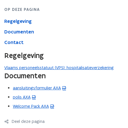
OP DEZE PAGINA
Regelgeving
Documenten
Contact
Regelgeving
Vlaams personeelsstatuut (VPS): hospitalisatieverzekering
Documenten
aansluitingsformulier AXA
(
P
polis AXA
(
D
P
Welcome Pack AXA
(
F
D
P
b
F
D
Deel deze pagina
e
b
F