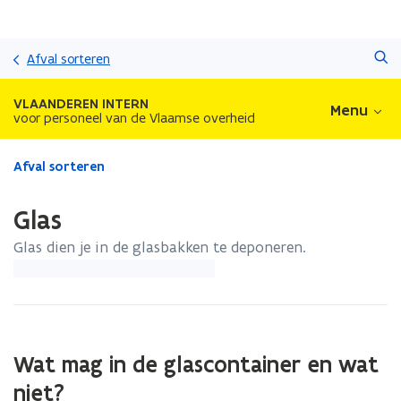
Overslaan
Zoeken
en
Afval sorteren
naar
de
VLAANDEREN INTERN
Menu
inhoud
voor personeel van de Vlaamse overheid
gaan
Gedaan
Afval sorteren
met
laden.
Glas
U
bevindt
Glas dien je in de glasbakken te deponeren.
zich
op:
Glas
(Scroll
(Scroll
Wat mag in de glascontainer en wat
links)
rechts)
niet?