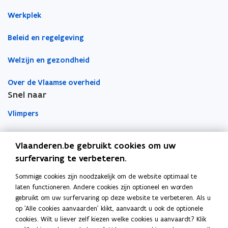
o
i
r
Werkplek
k
n
l
o
o
i
Beleid en regelgeving
p
p
n
e
e
k
Welzijn en gezondheid
n
n
n
t
t
a
Over de Vlaamse overheid
i
i
a
Snel naar
n
n
r
Vlimpers
n
n
k
i
i
l
Facilipunt
e
e
e
Vlaanderen.be gebruikt cookies om uw
u
u
m
surfervaring te verbeteren.
o
Orafin
w
w
b
p
Dit is een website van
v
v
o
Sommige cookies zijn noodzakelijk om de website optimaal te
e
e
e
r
laten functioneren. Andere cookies zijn optioneel en worden
Agentschap Overheidspersoneel
n
gebruikt om uw surfervaring op deze website te verbeteren. Als u
n
n
d
t
op 'Alle cookies aanvaarden' klikt, aanvaardt u ook de optionele
Het Facilitair Bedrijf
s
s
i
cookies. Wilt u liever zelf kiezen welke cookies u aanvaardt? Klik
t
t