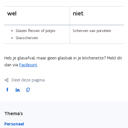
wel
niet
Glazen flessen of potjes
Scherven van porselein
Glasscherven
Heb je glasafval, maar geen glasbak in je kitchenette? Meld dit
dan via
Facilipunt
.
Deel deze pagina
F
L
K
a
i
o
c
n
p
e
k
i
Thema's
b
e
e
o
d
e
Personeel