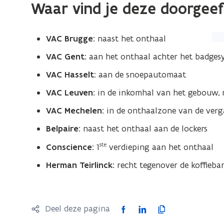
Waar vind je deze doorgee
(Kl
VAC Brugge:
naast het onthaal
op
VAC Gent:
aan het onthaal achter het badges
de
VAC Hasselt
: aan de snoepautomaat
afb
vo
VAC Leuven:
in de inkomhal van het gebouw, 
ee
VAC Mechelen:
in de onthaalzone van de verg
ver
Belpaire:
naast het onthaal aan de lockers
we
ste
Conscience:
1
verdieping aan het onthaal
Herman Teirlinck:
recht tegenover de koffieba
F
L
K
Deel deze pagina
a
i
o