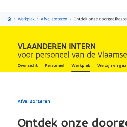
Vlaanderen Intern
Werkplek
Afval sorteren
Ontdek onze doorgeefkaste
VLAANDEREN INTERN
voor personeel van de Vlaamse
Overzicht
Personeel
Werkplek
Welzijn en ge
Gedaan
Afval sorteren
met
laden.
Ontdek onze doorg
U