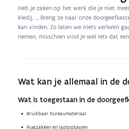
bevindt
Heb je zaken op het werk die je niet meer
zich
kledij, … Breng ze naar onze doorgeefkas
op:
kan vinden. Zo laten we niets verloren g
Ontdek
onze
nemen, misschien vind je wel iets dat een
doorgeefkasten
Wat kan je allemaal in de 
Wat is
toegestaan
in de doorgeef
Bruikbaar bureaumateriaal
Rugzakken en laptoptassen