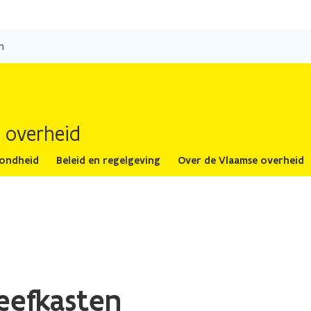
Overslaan
en
n
naar
de
inhoud
gaan
 overheid
zondheid
Beleid en regelgeving
Over de Vlaamse overheid
eefkasten